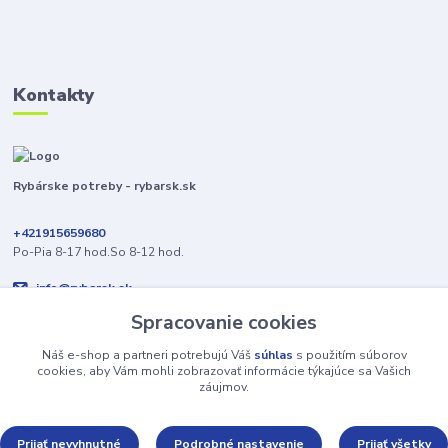
Kontakty
Rybárske potreby - rybarsk.sk
+421915659680
Po-Pia 8-17 hod.So 8-12 hod.
info@rybarsk.sk
Spracovanie cookies
Náš e-shop a partneri potrebujú Váš
súhlas
s použitím súborov
cookies, aby Vám mohli zobrazovať informácie týkajúce sa Vašich
záujmov.
Upravit sběr cookies.
Prijať nevyhnutné
Podrobné nastavenie
Prijať všetky