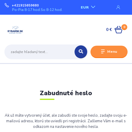
+421915659680
EUR
Po-Pia 8-17 hod.So 8-12 hod.
0
0 €
Menu
Zabudnuté heslo
Ak už máte vytvorený účet, ale zabudli ste svoje heslo, zadajte svoju e-
mailovú adresu, ktorú ste uviedli pri registrácii. Zašleme Vám e-mail s
odkazom na nastavenie nového hesla.