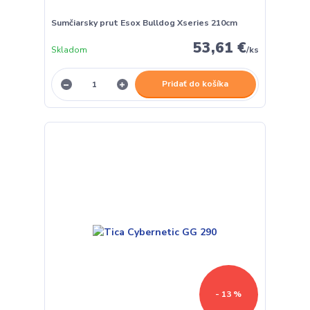
Sumčiarsky prut Esox Bulldog Xseries 210cm
53,61 €
Skladom
/
ks
Pridať do košíka
- 13 %