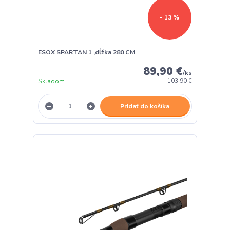
- 13 %
ESOX SPARTAN 1 ,dĺžka 280 CM
89,90 €
/
ks
Skladom
103,90 €
Pridať do košíka