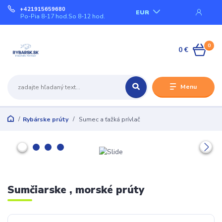
+421915659680
EUR
Po-Pia 8-17 hod.So 8-12 hod.
0
0 €
Menu
Rybárske prúty
Sumec a ťažká prívlač
Sumčiarske , morské prúty