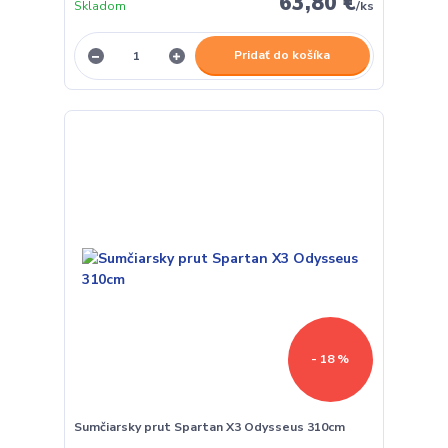
63,80 €
Skladom
/
ks
Pridať do košíka
- 18 %
Sumčiarsky prut Spartan X3 Odysseus 310cm