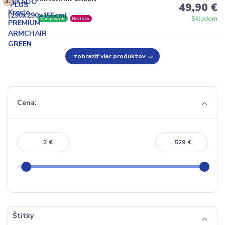
3.
49,90 €
Skladom
TOP produkt
Novinka
zobraziť viac produktov
Cena:
€
€
Štítky