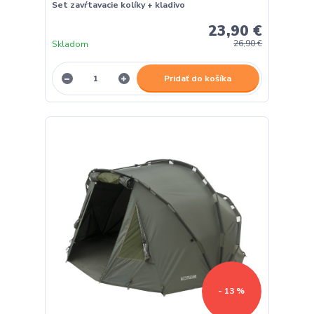
Set zavŕtavacie kolíky + kladivo
23,90 €
Skladom
26,90 €
Pridať do košíka
- 13 %