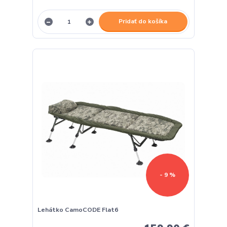
Pridať do košíka
- 9 %
Lehátko CamoCODE Flat6