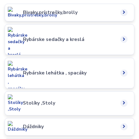
Bivaky,prístrešky,brolly
Rybárske sedačky a kreslá
Rybárske lehátka , spacáky
Stolíky ,Stoly
Dáždniky