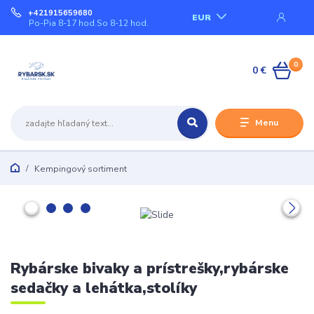
+421915659680
EUR
Po-Pia 8-17 hod.So 8-12 hod.
0
0 €
Menu
Kempingový sortiment
Rybárske bivaky a prístrešky,rybárske
sedačky a lehátka,stolíky