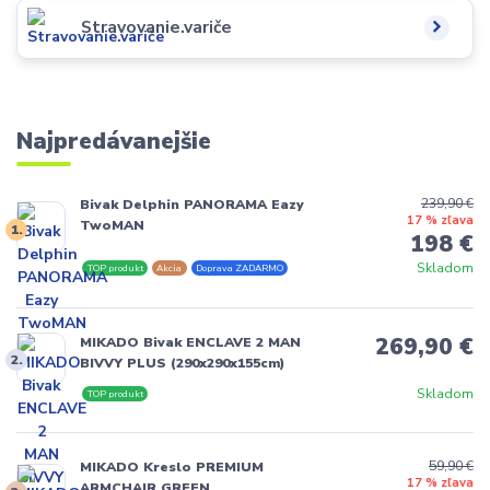
Stravovanie.variče
Najpredávanejšie
239,90 €
Bivak Delphin PANORAMA Eazy
17 % zľava
TwoMAN
1.
198 €
Skladom
TOP produkt
Akcia
Doprava ZADARMO
269,90 €
MIKADO Bivak ENCLAVE 2 MAN
2.
BIVVY PLUS (290x290x155cm)
Skladom
TOP produkt
59,90 €
MIKADO Kreslo PREMIUM
17 % zľava
ARMCHAIR GREEN