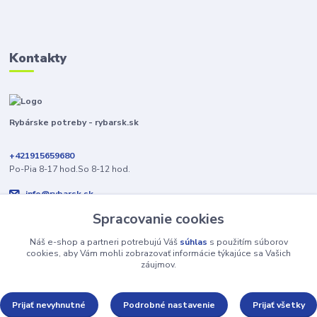
Kontakty
Rybárske potreby - rybarsk.sk
+421915659680
Po-Pia 8-17 hod.So 8-12 hod.
info@rybarsk.sk
Spracovanie cookies
Náš e-shop a partneri potrebujú Váš
súhlas
s použitím súborov
cookies, aby Vám mohli zobrazovať informácie týkajúce sa Vašich
záujmov.
Upravit sběr cookies.
Prijať nevyhnutné
Podrobné nastavenie
Prijať všetky