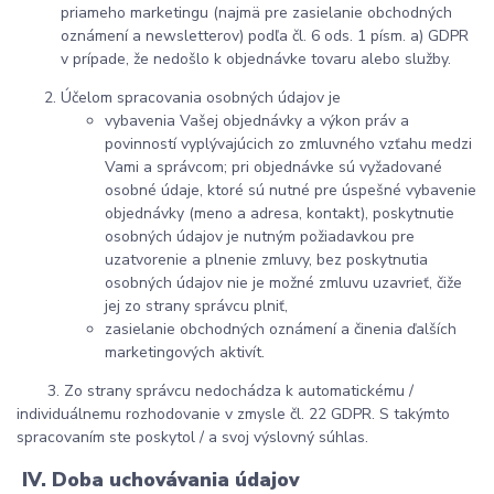
priameho marketingu (najmä pre zasielanie obchodných
oznámení a newsletterov) podľa čl. 6 ods. 1 písm. a) GDPR
v prípade, že nedošlo k objednávke tovaru alebo služby.
Účelom spracovania osobných údajov je
vybavenia Vašej objednávky a výkon práv a
povinností vyplývajúcich zo zmluvného vzťahu medzi
Vami a správcom; pri objednávke sú vyžadované
osobné údaje, ktoré sú nutné pre úspešné vybavenie
objednávky (meno a adresa, kontakt), poskytnutie
osobných údajov je nutným požiadavkou pre
uzatvorenie a plnenie zmluvy, bez poskytnutia
osobných údajov nie je možné zmluvu uzavrieť, čiže
jej zo strany správcu plniť,
zasielanie obchodných oznámení a činenia ďalších
marketingových aktivít.
3. Zo strany správcu nedochádza k automatickému /
individuálnemu rozhodovanie v zmysle čl. 22 GDPR. S takýmto
spracovaním ste poskytol / a svoj výslovný súhlas.
IV. Doba uchovávania údajov