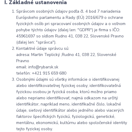
I. Základné ustanovenia
Správcom osobných údajov podľa čl. 4 bod 7 nariadenia
Európskeho parlamentu a Rady (EÚ) 2016/679 o ochrane
fyzických osôb pri spracovaní osobných údajov a o voľnom
pohybe týchto údajov (ďalej len: "GDPR") je firma s IČO:
45961697 so sídlom Rudno 41, 038 22, Slovenské Pravno
(ďalej len: "správca").
Kontaktné údaje správcu sú:
adresa: Martin Teplický ,Rudno 41, 038 22, Slovenské
Pravno
email: info@rybarsk.sk
telefón: +421 915 659 680
Osobnými údajmi sú všetky informácie o identifikovanej
alebo identifikovateľnej fyzickej osoby; identifikovateľná
fyzickou osobou je fyzická osoba, ktorú možno priamo
alebo nepriamo identifikovať, najmä odkazom na určitý
identifikátor, napríklad meno, identifikačné číslo, lokačné
údaje, sieťový identifikátor alebo jedného alebo viacerých
faktorov špecifických fyzickú, fyziologickú, genetické,
mentálnu, ekonomickú, kultúrnu alebo spoločenské identity
tejto fyzickej osoby.