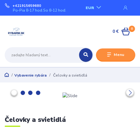
+421915659680
EUR
Po-Pia 8-17 hod.So 8-12 hod.
0
0 €
Menu
Vybavenie rybára
Čelovky a svietidlá
Čelovky a svietidlá