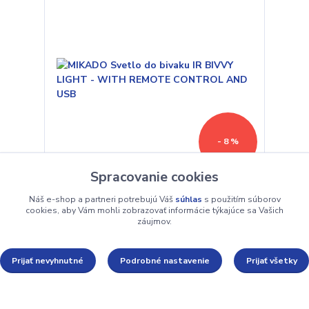
- 8 %
Spracovanie cookies
MIKADO Svetlo do bivaku IR BIVVY LIGHT - WITH
Náš e-shop a partneri potrebujú Váš
súhlas
s použitím súborov
REMOTE CONTROL AND USB
cookies, aby Vám mohli zobrazovať informácie týkajúce sa Vašich
záujmov.
33,90 €
/
ks
Skladom
36,90 €
Prijať nevyhnutné
Podrobné nastavenie
Prijať všetky
Pridať do košíka