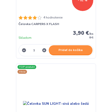
- 51 %
4 hodnotenie
Čelovka CARPERS X FLASH
3,90 €
/
ks
Skladom
8 €
Pridať do košíka
TOP produkt
Akcia