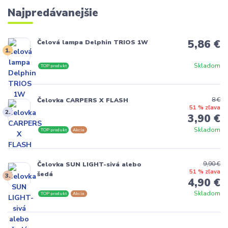
Najpredávanejšie
5,86 €
Čelová lampa Delphin TRIOS 1W
1.
Skladom
TOP produkt
8 €
Čelovka CARPERS X FLASH
51 % zľava
2.
3,90 €
Skladom
TOP produkt
Akcia
9,90 €
Čelovka SUN LIGHT-sivá alebo
51 % zľava
šedá
3.
4,90 €
Skladom
TOP produkt
Akcia