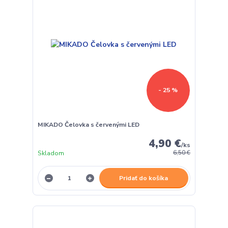
- 25 %
MIKADO Čelovka s červenými LED
4,90 €
/
ks
Skladom
6,50 €
Pridať do košíka