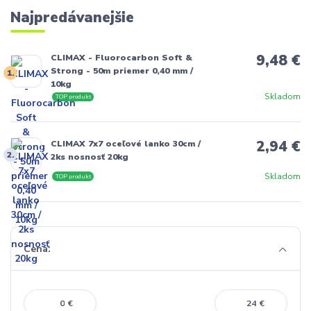
Najpredávanejšie
9,48 €
CLIMAX - Fluorocarbon Soft &
Strong - 50m priemer 0,40 mm /
1.
10kg
Skladom
TOP produkt
2,94 €
CLIMAX 7x7 oceľové lanko 30cm /
2.
2ks nosnosť 20kg
Skladom
TOP produkt
Cena:
€
€