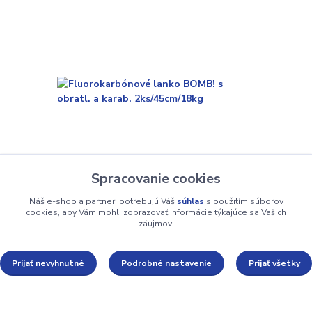
Spracovanie cookies
Náš e-shop a partneri potrebujú Váš
súhlas
s použitím súborov
Fluorokarbónové lanko BOMB! s obratl. a karab.
cookies, aby Vám mohli zobrazovať informácie týkajúce sa Vašich
2ks/45cm/18kg
záujmov.
2,29 €
Skladom
Prijať nevyhnutné
Podrobné nastavenie
Prijať všetky
Pridať do košíka