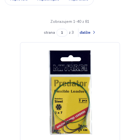
Zobrazujem 1-40 z 81
strana
z 3
ďalšie