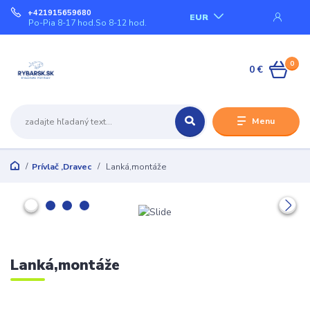
+421915659680
EUR
Po-Pia 8-17 hod.So 8-12 hod.
0
0 €
Menu
Prívlač ,Dravec
Lanká,montáže
Lanká,montáže