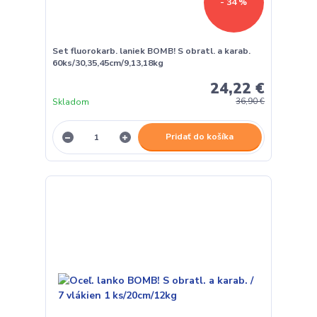
- 34 %
Set fluorokarb. laniek BOMB! S obratl. a karab.
60ks/30,35,45cm/9,13,18kg
24,22 €
Skladom
36,90 €
Pridať do košíka