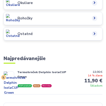
Okuliare
Rohožky
Ostatné
Najpredávanejšie
13,90 €
Termohrnček Delphin IsolaCUP
14 % zľava
Green
1.
11,90 €
Skladom
TOP produkt
Akcia
Novinka