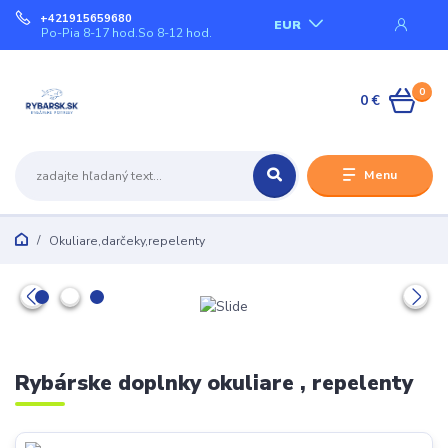
+421915659680
EUR
Po-Pia 8-17 hod.So 8-12 hod.
0
0 €
Menu
Okuliare,darčeky,repelenty
Rybárske doplnky okuliare , repelenty