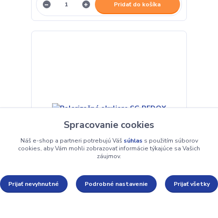
Pridať do košíka
Spracovanie cookies
Náš e-shop a partneri potrebujú Váš
súhlas
s použitím súborov
cookies, aby Vám mohli zobrazovať informácie týkajúce sa Vašich
záujmov.
Prijať nevyhnutné
Podrobné nastavenie
Prijať všetky
Polarizačné okuliare SG REDOX
9,90 €
Skladom