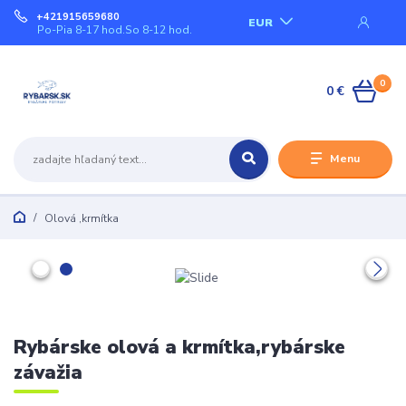
+421915659680
EUR
Po-Pia 8-17 hod.So 8-12 hod.
0
0 €
Menu
Olová ,krmítka
Rybárske olová a krmítka,rybárske
závažia