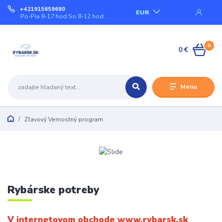
+421915659680
EUR
Po-Pia 8-17 hod.So 8-12 hod.
0
0 €
Menu
Zľavový Vernostný program
Rybárske potreby
V internetovom obchode www.rybarsk.sk