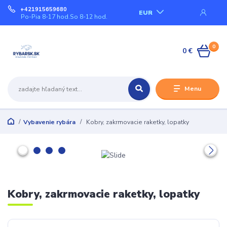
+421915659680
EUR
Po-Pia 8-17 hod.So 8-12 hod.
0
0 €
Menu
Vybavenie rybára
Kobry, zakrmovacie raketky, lopatky
Kobry, zakrmovacie raketky, lopatky