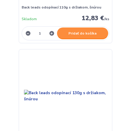
Back leads odopínací 110g s držiakom, šnúrou
12,83 €
Skladom
/
ks
Pridať do košíka