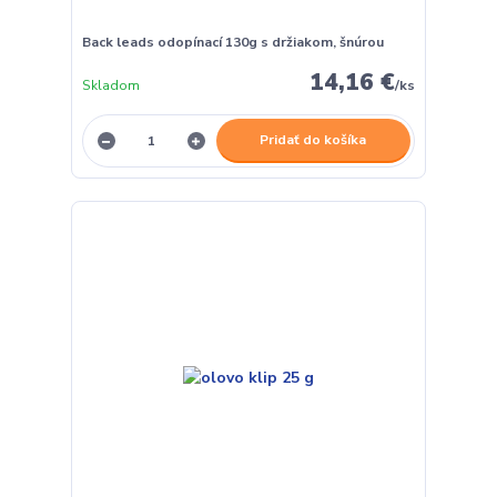
Back leads odopínací 130g s držiakom, šnúrou
14,16 €
Skladom
/
ks
Pridať do košíka