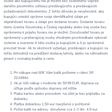
osobe ako kupujúcemu nie je možné bez osobitného vopred
daného písomného súhlasu predávajúceho a predávajúcim
požadovaných dokumentov. Z tohto dôvodu je nevyhnutné, aby
kupujúci uviedol správne svoje identifikačné údaje pri
objednávaní tovaru a údaje pre dodanie tovaru. Dodanie tovaru
mimo územia Slovenskej a Českej republiky alebo inej osobe bez
oprávnenia k prijatiu tovaru nie je možné. Doručovateľ tovaru je
oprávnený u preberajúcej osoby vhodnými prostriedkami vykonať
zistenie a overenie či táto osoba je kupujúcim a či je oprávnená
prevziať tovar. Ak to okolnosti vyžadujú, predávajúci a kupujúci sa
môžu dohodnúť na predĺžení dodacej lehoty, alebo na náhradnom
plnení v rovnakej kvalite a cene.
Pri nákupe nad 60€ Vám balík pošleme v rámci SR
ZDARMA
Ak je Váš nákup v hodnote do 59.99 EUR, doprava sa
účtuje podľa spôsobu dopravy viď nižšie
Plaba kartou alebo prevodom na účet je bez príplatku za
dobierku
Platba dobierkou 1,50 eur navýšená o poštovné
Pošta balík na adresu doručenie cca 2-3 dni 4,9 eur