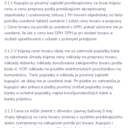
3.1.1 Kupujúci je povinný zaplatiť predávajúcemu za tovar kúpnu
cenu a cenu prepravy podľa predávajúcim akceptovanej
objednávky ( uzatvorenej zmluvy ). Pri tvorení objednávky sú tieto
položky uvedené taktiež sumárne ( súčet ceny tovaru a prepravy
). Cena tovaru na portáli je uvedená s DPH, pokiaľ výslovne nie je
uvedené, že ide o cenu bez DPH. DPH je pri dodaní tovaru a
služieb uplatňovaná v súlade s právnymi predpismi.
3.1.2 V kúpnej cene tovaru nikdy nie sú zahrnuté poplatky bánk
za vykonanie úhrady kúpnej ceny, náklady na prepravu tovaru,
náklady dobierky, náklady doručovania zakúpeného tovaru podľa
bodu 4. VOP, náklady na použitie elektronických prostriedkov na
komunikáciu. Tieto poplatky a náklady je povinný zaplatiť
kupujúci, ak ďalej nie je uvedené inak. Pri platbe zo zahraničia je
kupujúci ako príkazca platby povinný znášať poplatky svojej
banky a ostatné poplatky, najmä korešpondenčných bánk a
banky príjemcu.
3.1.3 Cena sa môže zmeniť z dôvodov zjavnej tlačovej či inej
chyby týkajúcej sa ceny tovaru zistenej v systéme predávajúceho
alebo zverejnenej na nákupnom portáli pri tovare. Kupujúci i