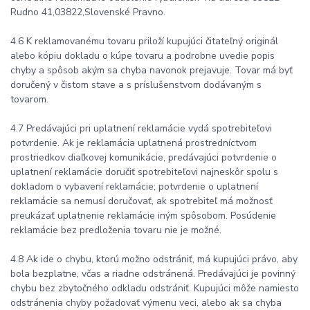
Rudno 41,03822,Slovenské Pravno.
4.6 K reklamovanému tovaru priloží kupujúci čitateľný originál
alebo kópiu dokladu o kúpe tovaru a podrobne uvedie popis
chyby a spôsob akým sa chyba navonok prejavuje. Tovar má byť
doručený v čistom stave a s príslušenstvom dodávaným s
tovarom.
4.7 Predávajúci pri uplatnení reklamácie vydá spotrebiteľovi
potvrdenie. Ak je reklamácia uplatnená prostredníctvom
prostriedkov diaľkovej komunikácie, predávajúci potvrdenie o
uplatnení reklamácie doručiť spotrebiteľovi najneskôr spolu s
dokladom o vybavení reklamácie; potvrdenie o uplatnení
reklamácie sa nemusí doručovať, ak spotrebiteľ má možnosť
preukázať uplatnenie reklamácie iným spôsobom. Posúdenie
reklamácie bez predloženia tovaru nie je možné.
4.8 Ak ide o chybu, ktorú možno odstrániť, má kupujúci právo, aby
bola bezplatne, včas a riadne odstránená. Predávajúci je povinný
chybu bez zbytočného odkladu odstrániť. Kupujúci môže namiesto
odstránenia chyby požadovať výmenu veci, alebo ak sa chyba