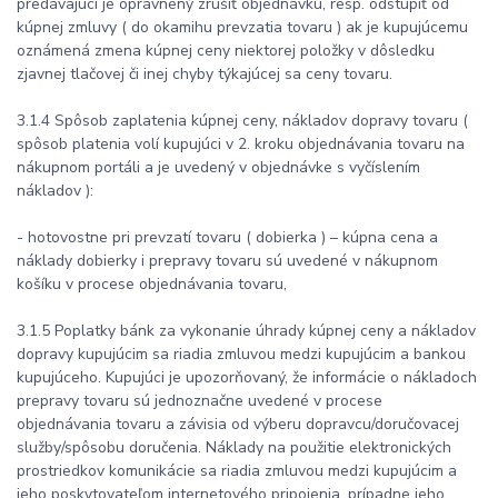
predávajúci je oprávnený zrušiť objednávku, resp. odstúpiť od
kúpnej zmluvy ( do okamihu prevzatia tovaru ) ak je kupujúcemu
oznámená zmena kúpnej ceny niektorej položky v dôsledku
zjavnej tlačovej či inej chyby týkajúcej sa ceny tovaru.
3.1.4 Spôsob zaplatenia kúpnej ceny, nákladov dopravy tovaru (
spôsob platenia volí kupujúci v 2. kroku objednávania tovaru na
nákupnom portáli a je uvedený v objednávke s vyčíslením
nákladov ):
- hotovostne pri prevzatí tovaru ( dobierka ) – kúpna cena a
náklady dobierky i prepravy tovaru sú uvedené v nákupnom
košíku v procese objednávania tovaru,
3.1.5 Poplatky bánk za vykonanie úhrady kúpnej ceny a nákladov
dopravy kupujúcim sa riadia zmluvou medzi kupujúcim a bankou
kupujúceho. Kupujúci je upozorňovaný, že informácie o nákladoch
prepravy tovaru sú jednoznačne uvedené v procese
objednávania tovaru a závisia od výberu dopravcu/doručovacej
služby/spôsobu doručenia. Náklady na použitie elektronických
prostriedkov komunikácie sa riadia zmluvou medzi kupujúcim a
jeho poskytovateľom internetového pripojenia, prípadne jeho