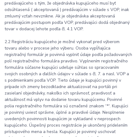
predávajúceho s tým, že objednávka kupujúceho musí byť
odsúhlasená ( akceptovaná ) predávajúcim v súlade s VOP, inak
zmluvný vzťah nevznikne. Ak je objednávka akceptovaná
predávajúcim postupom podľa VOP, predávajúci dodá objednaný
tovar v dodacej lehote podľa čl. 4.1 VOP.
2.2 Registráciu kupujúceho je možné vykonať pred výberom
tovaru alebo v procese jeho výberu. Osoba vypĺňajúca
registračný formulár je povinná vyplniť údaje podľa požadovaných
polí registračného formulára pravdivo. Vyplnením registračného
formulára súčasne kupujúci udeľuje súhlas so spracovaním
svojich osobných a ďalších údajov v súlade s čl. 7. a nasl. VOP a
s podmienkami podľa VOP. Tieto údaje je kupujúci povinný v
prípade ich zmeny bezodkladne aktualizovať na portáli pri
zasielaní objednávky, nakoľko ich správnosť, pravdivosť a
aktuálnosť má vplyv na dodanie tovaru kupujúcemu. Povinné
polia registračného formulára sú označené znakom “*“. Kupujúci
je povinný uviesť správne, úplné a pravdivé údaje. Nesplnenie
uvedených povinnosti kupujúcim je vykladané v neprospech
kupujúceho. Úspešný proces registrácie je ukončený pridelením
prístupového mena a hesla. Kupujúci je povinný uschovať