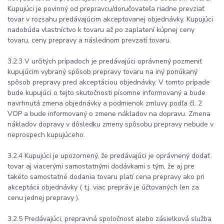
Kupujúci je povinný od prepravcu/doručovateľa riadne prevziať
tovar v rozsahu predávajúcim akceptovanej objednávky. Kupujúci
nadobúda vlastníctvo k tovaru až po zaplatení kúpnej ceny
tovaru, ceny prepravy a následnom prevzatí tovaru.
3.2.3 V určitých prípadoch je predávajúci oprávnený pozmeniť
kupujúcim vybraný spôsob prepravy tovaru na iný ponúkaný
spôsob prepravy pred akceptáciou objednávky. V tomto prípade
bude kupujúci o tejto skutočnosti písomne informovaný a bude
navrhnutá zmena objednávky a podmienok zmluvy podľa čl. 2
VOP a bude informovaný o zmene nákladov na dopravu. Zmena
nákladov dopravy v dôsledku zmeny spôsobu prepravy nebude v
neprospech kupujúceho.
3.2.4 Kupujúci je upozornený, že predávajúci je oprávnený dodať
tovar aj viacerými samostatnými dodávkami s tým, že aj pre
takéto samostatné dodania tovaru platí cena prepravy ako pri
akceptácii objednávky ( t.j. viac prepráv je účtovaných len za
cenu jednej prepravy ).
3.2.5 Predávajúci, prepravná spoločnosť alebo zásielková služba