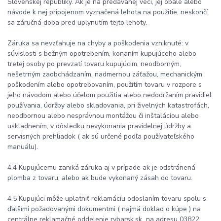
Slovenskej republiky. Ak je na predávanej veci, jej obale alebo
návode k nej pripojenom vyznačená lehota na použitie, neskončí
sa záručná doba pred uplynutím tejto lehoty.
Záruka sa nevzťahuje na chyby a poškodenia vzniknuté: v
súvislosti s bežným opotrebením, konaním kupujúceho alebo
tretej osoby po prevzatí tovaru kupujúcim, neodborným,
nešetrným zaobchádzaním, nadmernou záťažou, mechanickým
poškodením alebo opotrebovaním, použitím tovaru v rozpore s
jeho návodom alebo účelom použitia alebo nedodržaním pravidiel
používania, údržby alebo skladovania, pri živelných katastrofách,
neodbornou alebo nesprávnou montážou či inštaláciou alebo
uskladnením, v dôsledku nevykonania pravidelnej údržby a
servisných prehliadok ( ak sú určené podľa používateľského
manuálu).
4.4 Kupujúcemu zaniká záruka aj v prípade ak je odstránená
plomba z tovaru, alebo ak bude vykonaný zásah do tovaru.
4.5 Kupujúci môže uplatniť reklamáciu odoslaním tovaru spolu s
ďalšími požadovanými dokumentmi ( najmä doklad o kúpe ) na
centrálne reklamačné oddelenie rybarsk.sk na adresu 03822