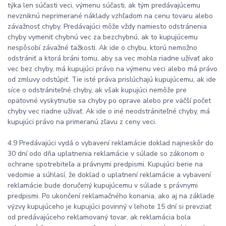
týka len súčasti veci, výmenu súčasti, ak tým predávajúcemu
nevzniknú neprimerané náklady vzhľadom na cenu tovaru alebo
závažnosť chyby. Predávajúci môže vždy namiesto odstránenia
chyby vymeniť chybnú vec za bezchybnú, ak to kupujúcemu
nespôsobí závažné ťažkosti. Ak ide o chybu, ktorú nemožno
odstrániť a ktorá bráni tomu, aby sa vec mohla riadne užívať ako
vec bez chyby, má kupujúci právo na výmenu veci alebo má právo
od zmluvy odstúpiť. Tie isté práva prislúchajú kupujúcemu, ak ide
síce o odstrániteľné chyby, ak však kupujúci nemôže pre
opätovné vyskytnutie sa chyby po oprave alebo pre väčší počet
chyby vec riadne užívať. Ak ide o iné neodstrániteľné chyby, má
kupujúci právo na primeranú zľavu z ceny veci.
4.9 Predávajúci vydá o vybavení reklamácie doklad najneskôr do
30 dní odo dňa uplatnenia reklamácie v súlade so zákonom o
ochrane spotrebiteľa a právnymi predpismi. Kupujúci berie na
vedomie a súhlasí, že doklad o uplatnení reklamácie a vybavení
reklamácie bude doručený kupujúcemu v súlade s právnymi
predpismi. Po ukončení reklamačného konania, ako aj na základe
výzvy kupujúceho je kupujúci povinný v lehote 15 dní si prevziať
od predávajúceho reklamovaný tovar, ak reklamácia bola