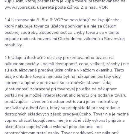
kupujúcim, ktorej predmetom je kúpa tovaru prezentovaného na
www.rybarsk.sk, uzavretá podľa článku 2. a nasl. VOP.
1.4 Ustanovenia čl. 5. a 6. VOP sa nevzťahujú na kupujúceho,
ktorý nakupuje tovar za účelom podnikania a nie za účelom
osobnej spotreby. Zodpovednosť za chyby tovaru sa v tomto
prípade riadi ustanoveniami Obchodného zákonníka Slovenskej
republiky.
1.5 Údaje a ilustračné obrázky prezentovaného tovaru na
nákupnom portály ( najmä dostupnosť, cena, veľkosť, zásoby ) nie
sú aktualizované predávajúcim online v každom okamihu. Tieto
údaje ohľadne tovaru nemusia byť na nákupnom portály vždy
správne a úplné v porovnaní so skutočným stavom. Údaj
„dostupnosť“ zobrazený pri tovarovej položke na nákupnom
portáli nie je možné interpretovať ako lehotu pre dodanie tovaru
predávajúcim. Uvedená dostupnosť tovaru je len indikatívny,
nezáväzný odhad času, ktorý sa predpokladá pre vypredanie
dostupných skladových zásob predávajúceho. Tovar nie je možné
vopred ukázať kupujúcemu, nie je možné vždy vykonať prijatie a
akceptáciu objednávok a vykonať jeho dodanie, hoc
prostredníctvom tretej osoby. Tovar predávaný cez nákupný