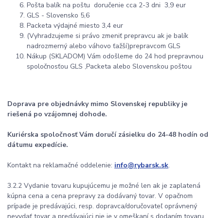
Pošta balík na poštu doručenie cca 2-3 dni 3,9 eur
GLS - Slovensko 5,6
Packeta výdajné miesto 3,4 eur
(Vyhradzujeme si právo zmeniť prepravcu ak je balík
nadrozmerný alebo váhovo ťažší)prepravcom GLS
Nákup (SKLADOM) Vám odošleme do 24 hod prepravnou
spoločnosťou GLS ,Packeta alebo Slovenskou poštou
Doprava pre objednávky mimo Slovenskej republiky je
riešená po vzájomnej dohode.
Kuriérska spoločnosť Vám doručí zásielku do 24-48 hodín od
dátumu expedície.
Kontakt na reklamačné oddelenie:
info@rybarsk.sk
.
3.2.2 Vydanie tovaru kupujúcemu je možné len ak je zaplatená
kúpna cena a cena prepravy za dodávaný tovar. V opačnom
prípade je predávajúci, resp. dopravca/doručovateľ oprávnený
nevydať tovar a predávajúci nie je v omeškaní s dodaním tovaru.