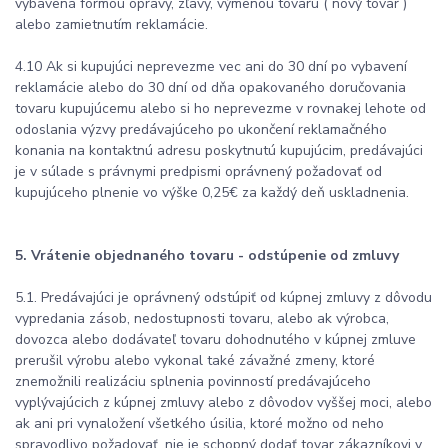
vybavená formou opravy, zľavy, výmenou tovaru ( nový tovar )
alebo zamietnutím reklamácie.
4.10 Ak si kupujúci neprevezme vec ani do 30 dní po vybavení
reklamácie alebo do 30 dní od dňa opakovaného doručovania
tovaru kupujúcemu alebo si ho neprevezme v rovnakej lehote od
odoslania výzvy predávajúceho po ukončení reklamačného
konania na kontaktnú adresu poskytnutú kupujúcim, predávajúci
je v súlade s právnymi predpismi oprávnený požadovať od
kupujúceho plnenie vo výške 0,25€ za každý deň uskladnenia.
5. Vrátenie objednaného tovaru - odstúpenie od zmluvy
5.1. Predávajúci je oprávnený odstúpiť od kúpnej zmluvy z dôvodu
vypredania zásob, nedostupnosti tovaru, alebo ak výrobca,
dovozca alebo dodávateľ tovaru dohodnutého v kúpnej zmluve
prerušil výrobu alebo vykonal také závažné zmeny, ktoré
znemožnili realizáciu splnenia povinností predávajúceho
vyplývajúcich z kúpnej zmluvy alebo z dôvodov vyššej moci, alebo
ak ani pri vynaložení všetkého úsilia, ktoré možno od neho
spravodlivo požadovať, nie je schopný dodať tovar zákazníkovi v