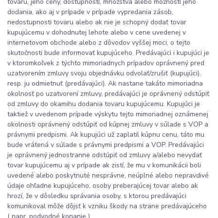
tovaru, jeho ceny, dostupnosti, množstva alebo možností jeho
dodania, ako aj v prípade v prípade vypredania zásob,
nedostupnosti tovaru alebo ak nie je schopný dodať tovar
kupujúcemu v dohodnutej lehote alebo v cene uvedenej v
internetovom obchode alebo z dôvodov vyššej moci, o tejto
skutočnosti bude informovať kupujúceho. Predávajúci i kupujúci je
v ktoromkoľvek z týchto mimoriadnych prípadov oprávnený pred
uzatvorením zmluvy svoju objednávku odvolať/zrušiť (kupujúci),
resp. ju odmietnuť (predávajúci). Ak nastane takáto mimoriadna
okolnosť po uzatvorení zmluvy, predávajúci je oprávnený odstúpiť
od zmluvy do okamihu dodania tovaru kupujúcemu. Kupujúci je
taktiež v uvedenom prípade výskytu tejto mimoriadnej oznámenej
okolnosti oprávnený odstúpiť od kúpnej zmluvy v súlade s VOP a
právnymi predpismi. Ak kupujúci už zaplatil kúpnu cenu, táto mu
bude vrátená v súlade s právnymi predpismi a VOP. Predávajúci
je oprávnený jednostranne odstúpiť od zmluvy a/alebo nevydať
tovar kupujúcemu aj v prípade ak zistí, že mu v komunikácii boli
uvedené alebo poskytnuté nesprávne, neúplné alebo nepravdivé
údaje ohľadne kupujúceho, osoby preberajúcej tovar alebo ak
hrozí, že v dôsledku správania osoby, s ktorou predávajúci
komunikoval môže dôjsť k vzniku škody na strane predávajúceho
( napr. podvodné konanie ).