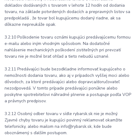
dokladov dodávaných s tovarom v lehote 12 hodín od dodania
tovaru, na základe potvrdených dodacích a prepravných listov sa
predpokladá , že tovar bol kupujúcemu dodaný riadne, ak sa
dôkazne nepreukáže opak.
3.2.10 Poškodenie tovaru oznámi kupujúci predávajúcemu formou
e-mailu alebo iným vhodným spôsobom. Na dodatočné
nahlásenie mechanických poškodení zistiteľných pri prevzatí
tovaru nie je možné brať ohľad a tieto nebudú uznané.
3.2.11 Predávajúci bude bezodkladne informovať kupujúceho o
nemožnosti dodania tovaru, ako aj v prípadoch vyššej moci alebo
dôvodoch, za ktoré predávajúci alebo dopravca/doručovateľ
nezodpovedá. V tomto prípade predávajúci ponúkne alebo
poskytne spotrebiteľovi náhradné plnenie a postupuje podľa VOP
a právnych predpisov.
3.2.12 Osobný odber tovaru v sídle rybarsk.sk nie je možný.
Zjavné chyby tovaru je kupujúci povinný reklamovať okamžite
telefonicky, alebo mailom na info@rybarsk.sk, kde bude
oboznámený s ďalším postupom.