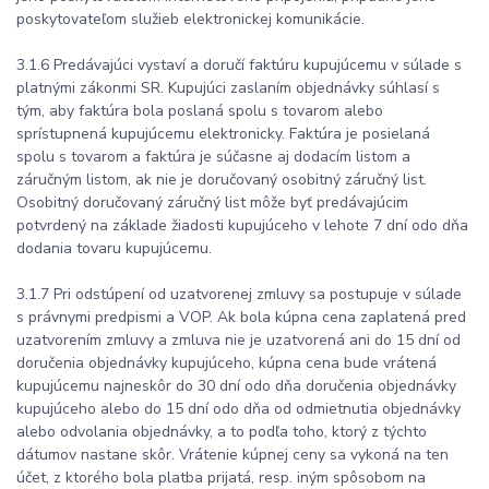
poskytovateľom služieb elektronickej komunikácie.
3.1.6 Predávajúci vystaví a doručí faktúru kupujúcemu v súlade s
platnými zákonmi SR. Kupujúci zaslaním objednávky súhlasí s
tým, aby faktúra bola poslaná spolu s tovarom alebo
sprístupnená kupujúcemu elektronicky. Faktúra je posielaná
spolu s tovarom a faktúra je súčasne aj dodacím listom a
záručným listom, ak nie je doručovaný osobitný záručný list.
Osobitný doručovaný záručný list môže byť predávajúcim
potvrdený na základe žiadosti kupujúceho v lehote 7 dní odo dňa
dodania tovaru kupujúcemu.
3.1.7 Pri odstúpení od uzatvorenej zmluvy sa postupuje v súlade
s právnymi predpismi a VOP. Ak bola kúpna cena zaplatená pred
uzatvorením zmluvy a zmluva nie je uzatvorená ani do 15 dní od
doručenia objednávky kupujúceho, kúpna cena bude vrátená
kupujúcemu najneskôr do 30 dní odo dňa doručenia objednávky
kupujúceho alebo do 15 dní odo dňa od odmietnutia objednávky
alebo odvolania objednávky, a to podľa toho, ktorý z týchto
dátumov nastane skôr. Vrátenie kúpnej ceny sa vykoná na ten
účet, z ktorého bola platba prijatá, resp. iným spôsobom na