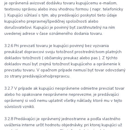
je oprávnená avizovať dodávku tovaru kupujúcemu e-mailom,
textovou správou alebo inou vhodnou formou ( napr. telefonicky
). Kupujúci súhlasí s tým, aby predávajúci poskytol tieto údaje
kupujúceho prepravnej/špedičnej spoločnosti alebo
doručovateľovi. Kupujúci je povinný byť zastihnuteľný na ním
uvedenej adrese v čase oznámeného dodania tovaru.
3.2.6 Pri prevzatí tovaru je kupujúci povinný bez vyzvania
preukázať dopravcovi svoju totožnosť prostredníctvom platných
dokladov totožnosti ( občiansky preukaz alebo pas ). Z týchto
dokladov musí byť zrejmá totožnosť kupujúceho a oprávnenie k
prevzatiu tovaru. V opačnom prípade nemusí byť tovar odovzdaný
zo strany predávajúceho/prepravcu.
3.2.7 V prípade ak kupujúci neoprávnene odmietne prevziať tovar
alebo ho opakovane neoprávnene neprevezme, je predávajúci
oprávnený si voči nemu uplatniť všetky náklady, ktoré mu v tejto
súvislosti vznikli.
3.2.8 Predávajúci je oprávnený jednostranne a podľa vlastného
uváženia interne určiť hodnotu objednávky, pri ktorej kupujúci už