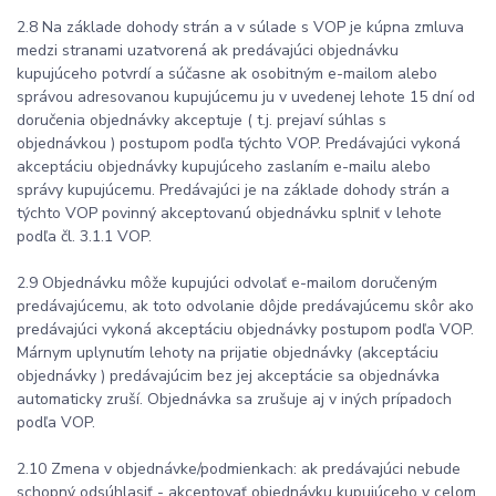
2.8 Na základe dohody strán a v súlade s VOP je kúpna zmluva
medzi stranami uzatvorená ak predávajúci objednávku
kupujúceho potvrdí a súčasne ak osobitným e-mailom alebo
správou adresovanou kupujúcemu ju v uvedenej lehote 15 dní od
doručenia objednávky akceptuje ( t.j. prejaví súhlas s
objednávkou ) postupom podľa týchto VOP. Predávajúci vykoná
akceptáciu objednávky kupujúceho zaslaním e-mailu alebo
správy kupujúcemu. Predávajúci je na základe dohody strán a
týchto VOP povinný akceptovanú objednávku splniť v lehote
podľa čl. 3.1.1 VOP.
2.9 Objednávku môže kupujúci odvolať e-mailom doručeným
predávajúcemu, ak toto odvolanie dôjde predávajúcemu skôr ako
predávajúci vykoná akceptáciu objednávky postupom podľa VOP.
Márnym uplynutím lehoty na prijatie objednávky (akceptáciu
objednávky ) predávajúcim bez jej akceptácie sa objednávka
automaticky zruší. Objednávka sa zrušuje aj v iných prípadoch
podľa VOP.
2.10 Zmena v objednávke/podmienkach: ak predávajúci nebude
schopný odsúhlasiť - akceptovať objednávku kupujúceho v celom