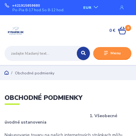
+421915659680
EUR
Po-Pia 8-17 hod.So 8-12 hod.
0
0 €
Menu
Obchodné podmienky
OBCHODNÉ PODMIENKY
1. Všeobecné
úvodné ustanovenia
Nakupovanie tovaru na našich internetových stránkach môžu