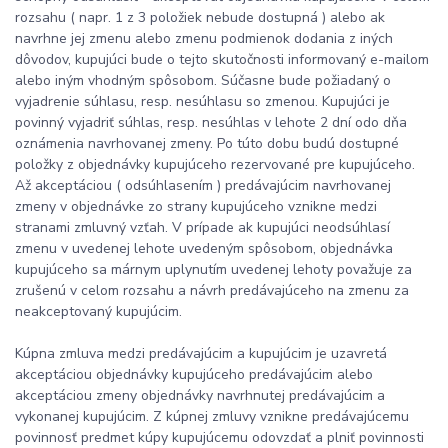
rozsahu ( napr. 1 z 3 položiek nebude dostupná ) alebo ak
navrhne jej zmenu alebo zmenu podmienok dodania z iných
dôvodov, kupujúci bude o tejto skutočnosti informovaný e-mailom
alebo iným vhodným spôsobom. Súčasne bude požiadaný o
vyjadrenie súhlasu, resp. nesúhlasu so zmenou. Kupujúci je
povinný vyjadriť súhlas, resp. nesúhlas v lehote 2 dní odo dňa
oznámenia navrhovanej zmeny. Po túto dobu budú dostupné
položky z objednávky kupujúceho rezervované pre kupujúceho.
Až akceptáciou ( odsúhlasením ) predávajúcim navrhovanej
zmeny v objednávke zo strany kupujúceho vznikne medzi
stranami zmluvný vzťah. V prípade ak kupujúci neodsúhlasí
zmenu v uvedenej lehote uvedeným spôsobom, objednávka
kupujúceho sa márnym uplynutím uvedenej lehoty považuje za
zrušenú v celom rozsahu a návrh predávajúceho na zmenu za
neakceptovaný kupujúcim.
Kúpna zmluva medzi predávajúcim a kupujúcim je uzavretá
akceptáciou objednávky kupujúceho predávajúcim alebo
akceptáciou zmeny objednávky navrhnutej predávajúcim a
vykonanej kupujúcim. Z kúpnej zmluvy vznikne predávajúcemu
povinnosť predmet kúpy kupujúcemu odovzdať a plniť povinnosti