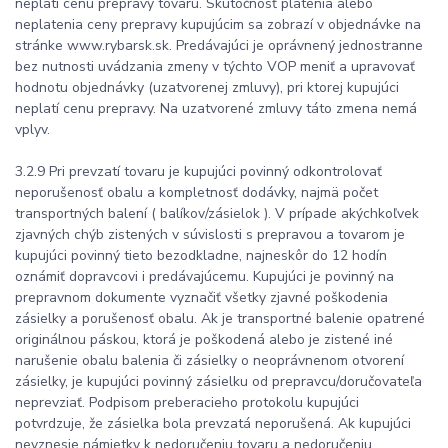
neplatí cenu prepravy tovaru. Skutočnosť platenia alebo
neplatenia ceny prepravy kupujúcim sa zobrazí v objednávke na
stránke www.rybarsk.sk. Predávajúci je oprávnený jednostranne
bez nutnosti uvádzania zmeny v týchto VOP meniť a upravovať
hodnotu objednávky (uzatvorenej zmluvy), pri ktorej kupujúci
neplatí cenu prepravy. Na uzatvorené zmluvy táto zmena nemá
vplyv.
3.2.9 Pri prevzatí tovaru je kupujúci povinný odkontrolovať
neporušenosť obalu a kompletnosť dodávky, najmä počet
transportných balení ( balíkov/zásielok ). V prípade akýchkoľvek
zjavných chýb zistených v súvislosti s prepravou a tovarom je
kupujúci povinný tieto bezodkladne, najneskôr do 12 hodín
oznámiť dopravcovi i predávajúcemu. Kupujúci je povinný na
prepravnom dokumente vyznačiť všetky zjavné poškodenia
zásielky a porušenosť obalu. Ak je transportné balenie opatrené
originálnou páskou, ktorá je poškodená alebo je zistené iné
narušenie obalu balenia či zásielky o neoprávnenom otvorení
zásielky, je kupujúci povinný zásielku od prepravcu/doručovateľa
neprevziať. Podpisom preberacieho protokolu kupujúci
potvrdzuje, že zásielka bola prevzatá neporušená. Ak kupujúci
nevznesie námietky k nedoručeniu tovaru a nedoručeniu