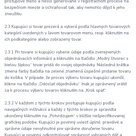
prístupové meno a heslo generované v registračnom procese na
bezpečnom mieste a ochraňovať tak, aby nemohlo dôjsť k jeho
zneužitiu.
2.3 Kupujúci si tovar prezerá a vyberá podľa hlavných tovarových
kategórií uvedených v ľavom tovarovom menu, resp. kliknutím na
ich podkategórie alebo zobrazený tovar.
2.3.1 Pri tovare si kupujúci vyberie údaje podľa zverejnených
objednávacích informácií a kliknutím na tlačidlo „Modrý štvorec s
bielou šípkou“ tovar pridá do svojej objednávky. Následná krátka
zmena farby tlačidla na zelené znamená úspešné pridanie tovaru
do košíka. V prípade, že proces výberu tovaru kupujúci ukončil,
klikne na tlačidlo „Odoslať objednávku“. Inak je oprávnený vrátiť
sa k procesu výberu tovarov kliknutím na „Krok späť“.
2.3.2 V každom z týchto krokov postupuje kupujúci podľa
navigačných inštrukcií a každý z týchto krokov je spravidla
ukončený kliknutím na „Potvrdzujem“ v bližšie nešpecifikovanej
grafickej podobe. Kupujúci je povinný uviesť úplné, pravdivé a
správne údaje nevyhnutné pre správne doručenie tovaru.
Kupujúci je povinný odkontrolovať správnosť vybraných dát a