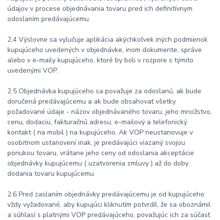
údajov v procese objednávania tovaru pred ich definitívnym
odoslaním predávajúcemu.
2.4 Výslovne sa vylučuje aplikácia akýchkoľvek iných podmienok
kupujúceho uvedených v objednávke, inom dokumente, správe
alebo v e-maily kupujúceho, ktoré by boli v rozpore s týmito
uvedenými VOP.
2.5 Objednávka kupujúceho sa považuje za odoslanú, ak bude
doručená predávajúcemu a ak bude obsahovať všetky
požadované údaje - názov objednávaného tovaru, jeho množstvo,
cenu, dodaciu, fakturačnú adresu, e-mailový a telefonický
kontakt ( na mobil ) na kupujúceho. Ak VOP neustanovuje v
osobitnom ustanovení inak, je predávajúci viazaný svojou
ponukou tovaru, vrátane jeho ceny od odoslania akceptácie
objednávky kupujúcemu ( uzatvorenia zmluvy ) až do doby
dodania tovaru kupujúcemu.
2.6 Pred zaslaním objednávky predávajúcemu je od kupujúceho
vždy vyžadované, aby kupujúci kliknutím potvrdil, že sa oboznámil
a súhlasí s platnými VOP predávajúceho, považujúc ich za súčasť