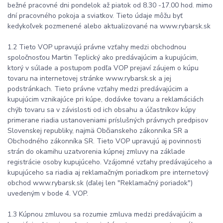
bežné pracovné dni pondelok až piatok od 8.30 -17.00 hod. mimo
dní pracovného pokoja a sviatkov. Tieto údaje môžu byť
kedykoľvek pozmenené alebo aktualizované na www.rybarsk.sk
1.2 Tieto VOP upravujú právne vzťahy medzi obchodnou
spoločnosťou Martin Teplický ako predávajúcim a kupujúcim,
ktorý v súlade a postupom podľa VOP prejaví záujem o kúpu
tovaru na internetovej stránke www.rybarsk.sk a jej
podstránkach. Tieto právne vzťahy medzi predávajúcim a
kupujúcim vznikajúce pri kúpe, dodávke tovaru a reklamáciách
chýb tovaru sa v závislosti od ich obsahu a účastníkov kúpy
primerane riadia ustanoveniami príslušných právnych predpisov
Slovenskej republiky, najmä Občianskeho zákonníka SR a
Obchodného zákonníka SR. Tieto VOP upravujú aj povinnosti
strán do okamihu uzatvorenia kúpnej zmluvy na základe
registrácie osoby kupujúceho. Vzájomné vzťahy predávajúceho a
kupujúceho sa riadia aj reklamačným poriadkom pre internetový
obchod www.rybarsk.sk (ďalej len "Reklamačný poriadok")
uvedeným v bode 4. VOP.
1.3 Kúpnou zmluvou sa rozumie zmluva medzi predávajúcim a