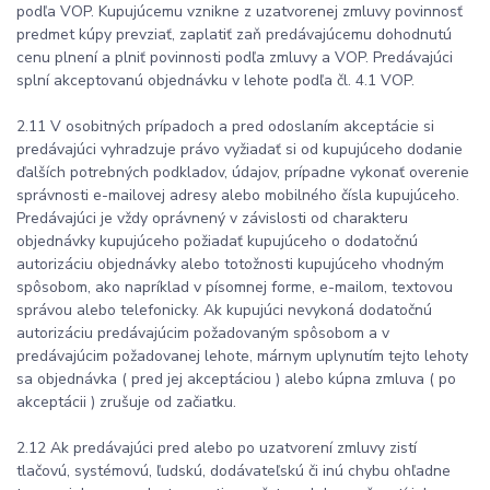
podľa VOP. Kupujúcemu vznikne z uzatvorenej zmluvy povinnosť
predmet kúpy prevziať, zaplatiť zaň predávajúcemu dohodnutú
cenu plnení a plniť povinnosti podľa zmluvy a VOP. Predávajúci
splní akceptovanú objednávku v lehote podľa čl. 4.1 VOP.
2.11 V osobitných prípadoch a pred odoslaním akceptácie si
predávajúci vyhradzuje právo vyžiadať si od kupujúceho dodanie
ďalších potrebných podkladov, údajov, prípadne vykonať overenie
správnosti e-mailovej adresy alebo mobilného čísla kupujúceho.
Predávajúci je vždy oprávnený v závislosti od charakteru
objednávky kupujúceho požiadať kupujúceho o dodatočnú
autorizáciu objednávky alebo totožnosti kupujúceho vhodným
spôsobom, ako napríklad v písomnej forme, e-mailom, textovou
správou alebo telefonicky. Ak kupujúci nevykoná dodatočnú
autorizáciu predávajúcim požadovaným spôsobom a v
predávajúcim požadovanej lehote, márnym uplynutím tejto lehoty
sa objednávka ( pred jej akceptáciou ) alebo kúpna zmluva ( po
akceptácii ) zrušuje od začiatku.
2.12 Ak predávajúci pred alebo po uzatvorení zmluvy zistí
tlačovú, systémovú, ľudskú, dodávateľskú či inú chybu ohľadne