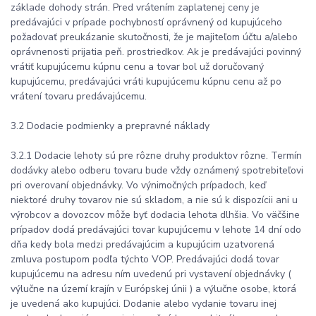
základe dohody strán. Pred vrátením zaplatenej ceny je
predávajúci v prípade pochybností oprávnený od kupujúceho
požadovať preukázanie skutočnosti, že je majiteľom účtu a/alebo
oprávnenosti prijatia peň. prostriedkov. Ak je predávajúci povinný
vrátiť kupujúcemu kúpnu cenu a tovar bol už doručovaný
kupujúcemu, predávajúci vráti kupujúcemu kúpnu cenu až po
vrátení tovaru predávajúcemu.
3.2 Dodacie podmienky a prepravné náklady
3.2.1 Dodacie lehoty sú pre rôzne druhy produktov rôzne. Termín
dodávky alebo odberu tovaru bude vždy oznámený spotrebiteľovi
pri overovaní objednávky. Vo výnimočných prípadoch, keď
niektoré druhy tovarov nie sú skladom, a nie sú k dispozícii ani u
výrobcov a dovozcov môže byť dodacia lehota dlhšia. Vo väčšine
prípadov dodá predávajúci tovar kupujúcemu v lehote 14 dní odo
dňa kedy bola medzi predávajúcim a kupujúcim uzatvorená
zmluva postupom podľa týchto VOP. Predávajúci dodá tovar
kupujúcemu na adresu ním uvedenú pri vystavení objednávky (
výlučne na území krajín v Európskej únii ) a výlučne osobe, ktorá
je uvedená ako kupujúci. Dodanie alebo vydanie tovaru inej