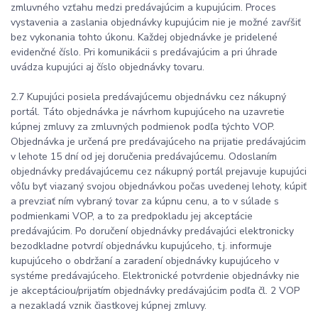
zmluvného vzťahu medzi predávajúcim a kupujúcim. Proces
vystavenia a zaslania objednávky kupujúcim nie je možné zavŕšiť
bez vykonania tohto úkonu. Každej objednávke je pridelené
evidenčné číslo. Pri komunikácii s predávajúcim a pri úhrade
uvádza kupujúci aj číslo objednávky tovaru.
2.7 Kupujúci posiela predávajúcemu objednávku cez nákupný
portál. Táto objednávka je návrhom kupujúceho na uzavretie
kúpnej zmluvy za zmluvných podmienok podľa týchto VOP.
Objednávka je určená pre predávajúceho na prijatie predávajúcim
v lehote 15 dní od jej doručenia predávajúcemu. Odoslaním
objednávky predávajúcemu cez nákupný portál prejavuje kupujúci
vôľu byť viazaný svojou objednávkou počas uvedenej lehoty, kúpiť
a prevziať ním vybraný tovar za kúpnu cenu, a to v súlade s
podmienkami VOP, a to za predpokladu jej akceptácie
predávajúcim. Po doručení objednávky predávajúci elektronicky
bezodkladne potvrdí objednávku kupujúceho, t.j. informuje
kupujúceho o obdržaní a zaradení objednávky kupujúceho v
systéme predávajúceho. Elektronické potvrdenie objednávky nie
je akceptáciou/prijatím objednávky predávajúcim podľa čl. 2 VOP
a nezakladá vznik čiastkovej kúpnej zmluvy.