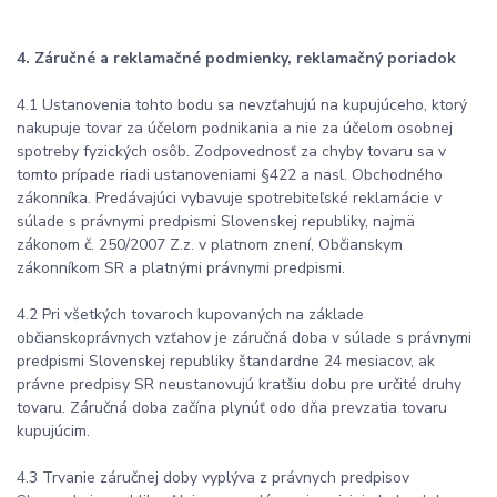
4. Záručné a reklamačné podmienky, reklamačný poriadok
4.1 Ustanovenia tohto bodu sa nevzťahujú na kupujúceho, ktorý
nakupuje tovar za účelom podnikania a nie za účelom osobnej
spotreby fyzických osôb. Zodpovednosť za chyby tovaru sa v
tomto prípade riadi ustanoveniami §422 a nasl. Obchodného
zákonníka. Predávajúci vybavuje spotrebiteľské reklamácie v
súlade s právnymi predpismi Slovenskej republiky, najmä
zákonom č. 250/2007 Z.z. v platnom znení, Občianskym
zákonníkom SR a platnými právnymi predpismi.
4.2 Pri všetkých tovaroch kupovaných na základe
občianskoprávnych vzťahov je záručná doba v súlade s právnymi
predpismi Slovenskej republiky štandardne 24 mesiacov, ak
právne predpisy SR neustanovujú kratšiu dobu pre určité druhy
tovaru. Záručná doba začína plynúť odo dňa prevzatia tovaru
kupujúcim.
4.3 Trvanie záručnej doby vyplýva z právnych predpisov