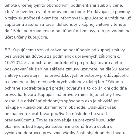
lehote určenej týmito obchodnými podmienkami alebo v cene,
ktorá je uvedená v internetovom obchode. Predávajúci je povinný
o tejto skutočnosti okamžite informovať kupujúceho a vrátiť mu už
zaplatenú zálohu za tovar dohodnutý v kúpnej zmluve v lehote
do 15 dní od oznámenia o odstúpení od zmluvy a to prevodom na
účet určený kupujúcim.
5.2. Kupujúcemu vzniká právo na odstúpenie od kúpnej zmluvy
bez uvedenia dôvodu za podmienok upravených zákonom č.
102/2014 Z.z. o ochrane spotrebiteľa pri predaji tovaru alebo
poskytovaní služieb na základe zmluvy uzavretej na diaľku alebo
zmluvy uzavretej mimo prevádzkových priestorov predávajúceho
a o zmene a doplnení niektorých zákonov (ďalej len "Zákon o
ochrane spotrebiteľa pri predaji tovaru") a to do 14 dní odo dňa
prevzatia tovaru. Kupujúci má právo v rámci tejto lehoty tovar
rozbaliť a odskúšať obdobným spôsobom ako je obvyklé pri
nákupe v klasickom „kamennom“ obchode. Odskúšať však
neznamená začať tovar používať a následne ho vrátiť
predávajúcemu. Tovar sa považuje za prevzatý kupujúcim
okamihom, keď kupujúci alebo ním určená tretia osoba s
výnimkou dopravcu prevezme všetky časti objednaného tovaru,