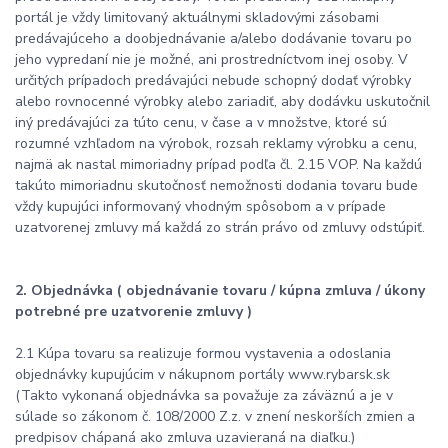
portál je vždy limitovaný aktuálnymi skladovými zásobami
predávajúceho a doobjednávanie a/alebo dodávanie tovaru po
jeho vypredaní nie je možné, ani prostredníctvom inej osoby. V
určitých prípadoch predávajúci nebude schopný dodať výrobky
alebo rovnocenné výrobky alebo zariadiť, aby dodávku uskutočnil
iný predávajúci za túto cenu, v čase a v množstve, ktoré sú
rozumné vzhľadom na výrobok, rozsah reklamy výrobku a cenu,
najmä ak nastal mimoriadny prípad podľa čl. 2.15 VOP. Na každú
takúto mimoriadnu skutočnosť nemožnosti dodania tovaru bude
vždy kupujúci informovaný vhodným spôsobom a v prípade
uzatvorenej zmluvy má každá zo strán právo od zmluvy odstúpiť.
2. Objednávka ( objednávanie tovaru / kúpna zmluva / úkony
potrebné pre uzatvorenie zmluvy )
2.1 Kúpa tovaru sa realizuje formou vystavenia a odoslania
objednávky kupujúcim v nákupnom portály www.rybarsk.sk
(Takto vykonaná objednávka sa považuje za záväznú a je v
súlade so zákonom č. 108/2000 Z.z. v znení neskorších zmien a
predpisov chápaná ako zmluva uzavieraná na diaľku.)