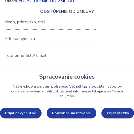
stiahnuť:
ODSTÚPENIE OD ZMLUVY
ODSTÚPENIE OD ZMLUVY
Meno, priezvisko, titul :
......................................................................................................
Adresa bydliska:
......................................................................................................
Telefónne číslo/ email:
......................................................................................................
(ďalej len ako „spotrebiteľ“)
Spracovanie cookies
týmto odstupujem v súlade s ustanovením podľa § 8 a
Náš e-shop a partneri potrebujú Váš
súhlas
s použitím súborov
nasledovne zákona č. 102/2014 Z.z. v znení neskorších predpisov
cookies, aby Vám mohli zobrazovať informácie týkajúce sa Vašich
od kúpnej zmluvy uzavretej so spoločnosťou Martin Teplický,
záujmov.
03822 ,Rudno 41,Slovenské Pravno, IČO: 45961697 (ďalej len
ako „predávajúci“).
Prijať nevyhnutné
Podrobné nastavenie
Prijať všetky
Spotrebiteľ týmto vracia predávajúcemu v lehote 14 dní
zakúpené výrobky podľa nižšie uvedených údajov: