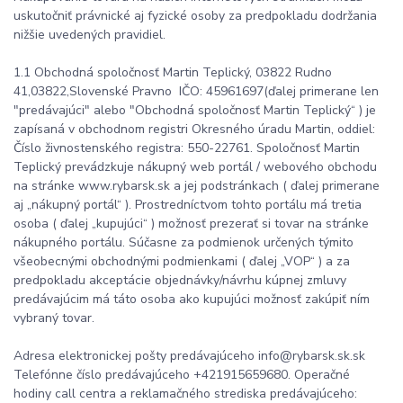
uskutočniť právnické aj fyzické osoby za predpokladu dodržania
nižšie uvedených pravidiel.
1.1 Obchodná spoločnosť Martin Teplický, 03822 Rudno
41,03822,Slovenské Pravno IČO: 45961697(ďalej primerane len
"predávajúci" alebo "Obchodná spoločnosť Martin Teplický“ ) je
zapísaná v obchodnom registri Okresného úradu Martin, oddiel:
Číslo živnostenského registra: 550-22761. Spoločnosť Martin
Teplický prevádzkuje nákupný web portál / webového obchodu
na stránke www.rybarsk.sk a jej podstránkach ( ďalej primerane
aj „nákupný portál“ ). Prostredníctvom tohto portálu má tretia
osoba ( ďalej „kupujúci“ ) možnosť prezerať si tovar na stránke
nákupného portálu. Súčasne za podmienok určených týmito
všeobecnými obchodnými podmienkami ( ďalej „VOP“ ) a za
predpokladu akceptácie objednávky/návrhu kúpnej zmluvy
predávajúcim má táto osoba ako kupujúci možnosť zakúpiť ním
vybraný tovar.
Adresa elektronickej pošty predávajúceho info@rybarsk.sk.sk
Telefónne číslo predávajúceho +421915659680. Operačné
hodiny call centra a reklamačného strediska predávajúceho: