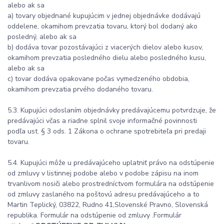
alebo ak sa
a) tovary objednané kupujúcim v jednej objednávke dodávajú
oddelene, okamihom prevzatia tovaru, ktorý bol dodaný ako
posledný, alebo ak sa
b) dodáva tovar pozostávajúci z viacerých dielov alebo kusov,
okamihom prevzatia posledného dielu alebo posledného kusu,
alebo ak sa
c) tovar dodáva opakovane počas vymedzeného obdobia,
okamihom prevzatia prvého dodaného tovaru.
5.3. Kupujúci odoslaním objednávky predávajúcemu potvrdzuje, že
predávajúci včas a riadne splnil svoje informačné povinnosti
podľa ust. § 3 ods. 1 Zákona o ochrane spotrebiteľa pri predaji
tovaru.
5.4. Kupujúci môže u predávajúceho uplatniť právo na odstúpenie
od zmluvy v listinnej podobe alebo v podobe zápisu na inom
trvanlivom nosiči alebo prostredníctvom formulára na odstúpenie
od zmluvy zaslaného na poštovú adresu predávajúceho a to
Martin Teplický, 03822, Rudno 41,Slovenské Pravno, Slovenská
republika. Formulár na odstúpenie od zmluvy .Formulár