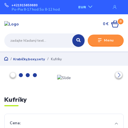
+421915659680
EUR
Po-Pia 8-17 hod.So 8-12 hod.
0
0 €
Menu
Krabičky,boxy,sety
Kufríky
Kufríky
Cena: