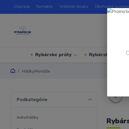
Doprava
Kontakty
Vrátenie tovaru
Obchodné podmie
Rybárske prúty
Rybárske navijá
Háčiky,Montáže
Podkategórie
Jednoháčiky
Rybárs