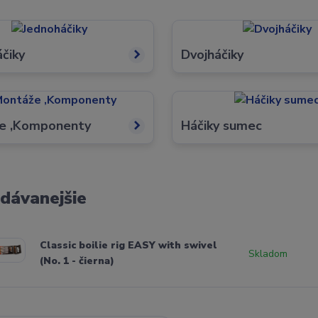
čiky
Dvojháčiky
e ,Komponenty
Háčiky sumec
dávanejšie
Classic boilie rig EASY with swivel
Skladom
(No. 1 - čierna)