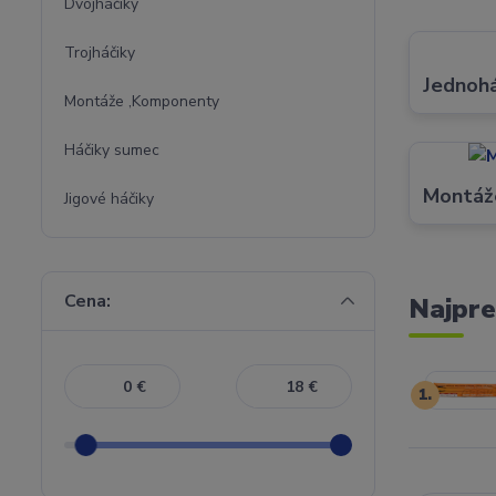
Dvojháčiky
Trojháčiky
Jednohá
Montáže ,Komponenty
Háčiky sumec
Montáž
Jigové háčiky
Cena:
Najpre
€
€
1.