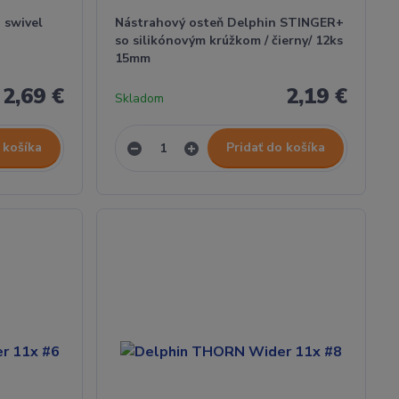
h swivel
Nástrahový osteň Delphin STINGER+
so silikónovým krúžkom / čierny/ 12ks
15mm
2,69 €
2,19 €
Skladom
 košíka
Pridať do košíka