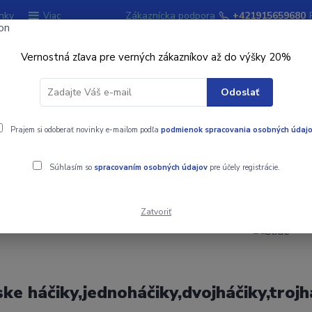
nky
Zákaznícka podpora
+421915659680
Viac
Vernostná zľava pre verných zákazníkov až do výšky 20%
Hľadať
Odoslať
ky
Prajem si odoberať novinky e-mailom podľa
Signalizátory záberu
podmienok spracovania osobných údaj
Kempingový sort
Súhlasím so
spracovaním osobných údajov
pre účely registrácie.
Zatvoriť
ke háčiky,jednoháčiky,dvojháčiky,trojh