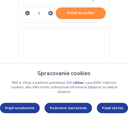
Pridať do košíka
Spracovanie cookies
Náš e-shop a partneri potrebujú Váš
súhlas
s použitím súborov
cookies, aby Vám mohli zobrazovať informácie týkajúce sa Vašich
záujmov.
Prijať nevyhnutné
Podrobné nastavenie
Prijať všetky
Obratlík Sports BS súdkový - 10ks v balení
veľkosť 10 / 13kg / 10ks