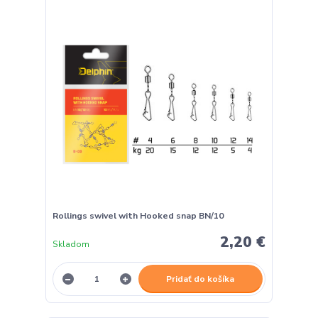
Rollings swivel with Hooked snap BN/10
2,20 €
Skladom
Pridať do košíka