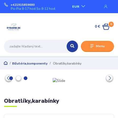
+421915659680
EUR
Po-Pia 8-17 hod.So 8-12 hod.
0
0 €
Menu
Bižutéria,komponenty
Obratlíky,karabínky
Obratlíky,karabínky