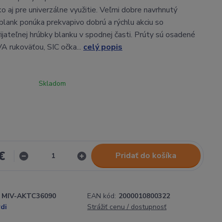
o aj pre univerzálne využitie. Veľmi dobre navrhnutý
lank ponúka prekvapivo dobrú a rýchlu akciu so
ijateľnej hrúbky blanku v spodnej časti. Prúty sú osadené
 rukoväťou, SIC očka...
celý popis
Skladom
€
Pridať do košíka
MIV-AKTC36090
EAN kód:
2000010800322
di
Strážiť cenu / dostupnosť