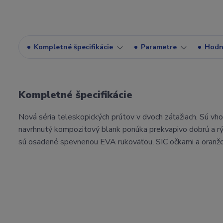
Kompletné špecifikácie
Parametre
Hodn
Kompletné špecifikácie
Nová séria teleskopických prútov v dvoch záťažiach. Sú vhod
navrhnutý kompozitový blank ponúka prekvapivo dobrú a rých
sú osadené spevnenou EVA rukoväťou, SIC očkami a oranžovou