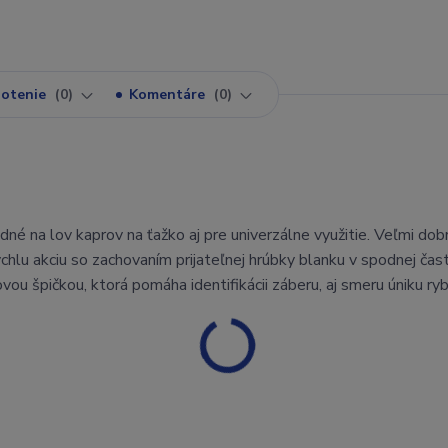
otenie
0
Komentáre
0
né na lov kaprov na ťažko aj pre univerzálne využitie. Veľmi dob
lu akciu so zachovaním prijateľnej hrúbky blanku v spodnej čast
 špičkou, ktorá pomáha identifikácii záberu, aj smeru úniku ryb