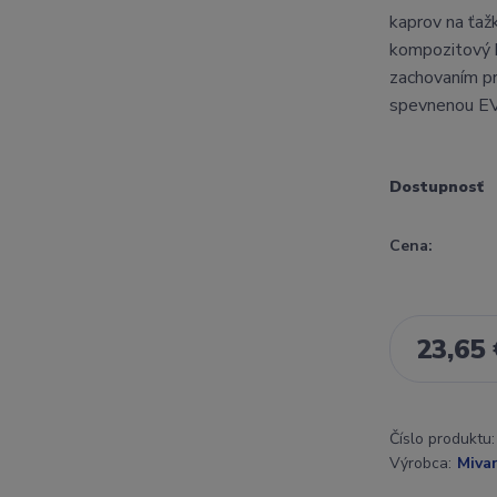
kaprov na ťažk
kompozitový b
zachovaním pr
spevnenou EVA
Dostupnosť
Cena:
23,65 
Číslo produktu:
Výrobca:
Mivar