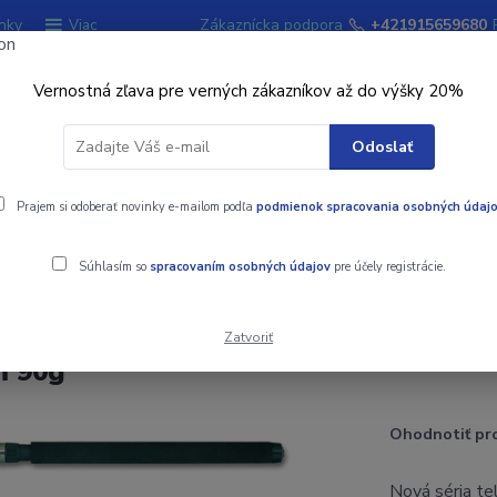
nky
Zákaznícka podpora
+421915659680
Viac
Vernostná zľava pre verných zákazníkov až do výšky 20%
Hľadať
Odoslať
ky
Prajem si odoberať novinky e-mailom podľa
Signalizátory záberu
podmienok spracovania osobných údaj
Kempingový sort
Súhlasím so
spracovaním osobných údajov
pre účely registrácie.
g
Zatvoriť
m 90g
Ohodnotiť pr
Nová séria te