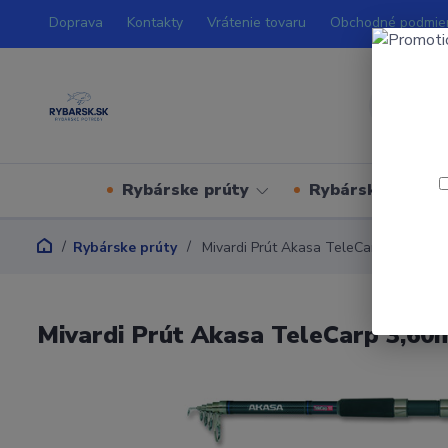
Doprava
Kontakty
Vrátenie tovaru
Obchodné podmie
Rybárske prúty
Rybárske navijá
Rybárske prúty
Mivardi Prút Akasa TeleCarp 3,60m 90
Mivardi Prút Akasa TeleCarp 3,60