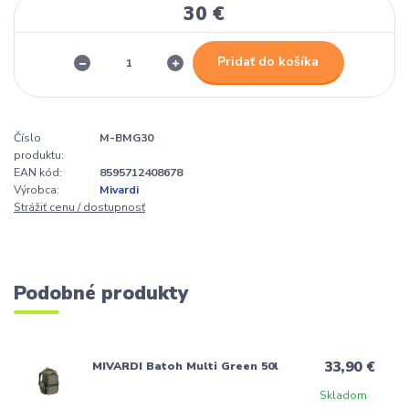
30 €
Pridať do košíka
Číslo
M-BMG30
produktu:
EAN kód:
8595712408678
Výrobca:
Mivardi
Strážiť cenu / dostupnosť
Podobné produkty
33,90 €
MIVARDI Batoh Multi Green 50l
Skladom