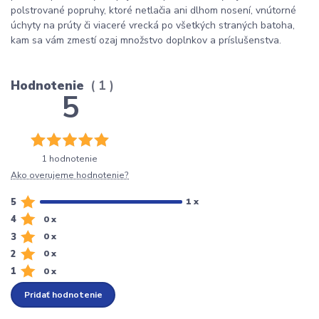
polstrované popruhy, ktoré netlačia ani dlhom nosení, vnútorné
úchyty na prúty či viaceré vrecká po všetkých straných batoha,
kam sa vám zmestí ozaj množstvo doplnkov a príslušenstva.
Hodnotenie
1
5
1 hodnotenie
Ako overujeme hodnotenie?
5
1 x
4
0 x
3
0 x
2
0 x
1
0 x
Pridať hodnotenie