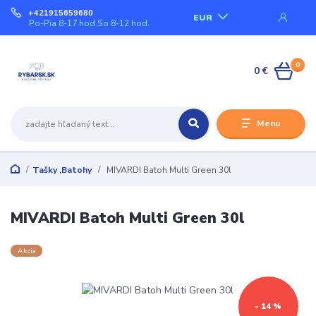
+421915659680
EUR
Po-Pia 8-17 hod.So 8-12 hod.
0
0 €
Menu
Tašky ,Batohy
MIVARDI Batoh Multi Green 30l
MIVARDI Batoh Multi Green 30l
Akcia
- 14 %