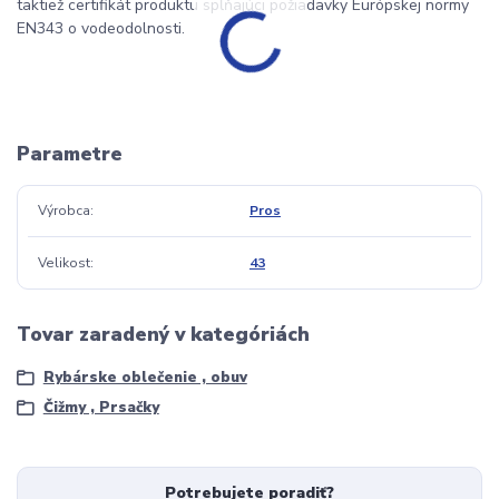
taktiež certifikát produktu spĺňajúci požiadavky Európskej normy
EN343 o vodeodolnosti.
Parametre
Výrobca
Pros
Velikost
43
Tovar zaradený v kategóriách
Rybárske oblečenie , obuv
Čižmy , Prsačky
Potrebujete poradiť?