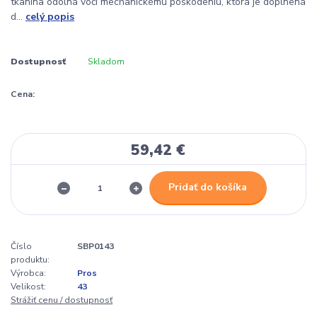
tkanina odolná voči mechanickému poškodeniu, ktorá je doplnená
d...
celý popis
Dostupnosť
Skladom
Cena:
59,42 €
Pridať do košíka
Číslo
SBP0143
produktu:
Výrobca:
Pros
Velikost:
43
Strážiť cenu / dostupnosť