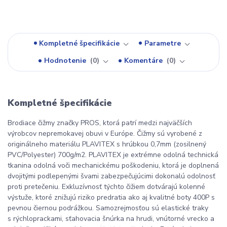
Kompletné špecifikácie
Parametre
Hodnotenie
0
Komentáre
0
Kompletné špecifikácie
Brodiace čižmy značky PROS, ktorá patrí medzi najväčších
výrobcov nepremokavej obuvi v Európe. Čižmy sú vyrobené z
originálneho materiálu PLAVITEX s hrúbkou 0,7mm (zosilnený
PVC/Polyester) 700g/m2. PLAVITEX je extrémne odolná technická
tkanina odolná voči mechanickému poškodeniu, ktorá je doplnená
dvojitými podlepenými švami zabezpečujúcimi dokonalú odolnosť
proti pretečeniu. Exkluzívnosť týchto čižiem dotvárajú kolenné
výstuže, ktoré znižujú riziko predratia ako aj kvalitné boty 400P s
pevnou čiernou podrážkou. Samozrejmosťou sú elastické traky
s rýchloprackami, sťahovacia šnúrka na hrudi, vnútorné vrecko a