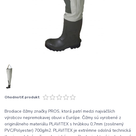
Ohodnotiť produkt
Brodiace čižmy značky PROS, ktorá patrí medzi najväčších
výrobcov nepremokavej obuvi v Európe. Čižmy sú vyrobené z
originálneho materiálu PLAVITEX s hrúbkou 0,7mm (zosilnený
PVC/Polyester) 700g/m2. PLAVITEX je extrémne odolná technická