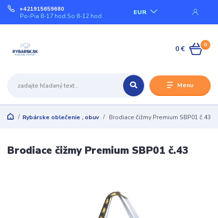
+421915659680
EUR
Po-Pia 8-17 hod.So 8-12 hod.
0
0 €
Menu
Rybárske oblečenie , obuv
Brodiace čižmy Premium SBP01 č.43
Brodiace čižmy Premium SBP01 č.43