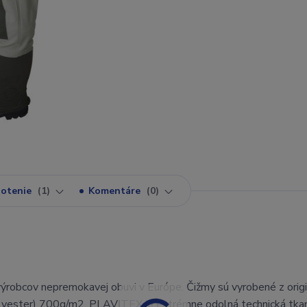
otenie
1
Komentáre
0
výrobcov nepremokavej obuvi v Európe. Čižmy sú vyrobené z orig
yester) 700g/m2. PLAVITEX je extrémne odolná technická tkan