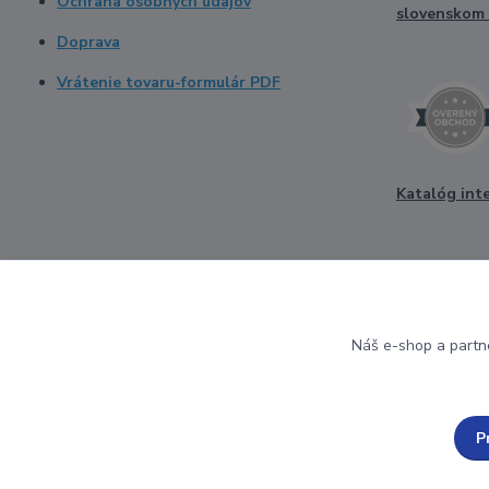
Ochrana osobných údajov
Doprava
Vrátenie tovaru-formulár PDF
Katalóg int
Náš e-shop a partn
P