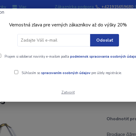
nky
Zákaznícka podpora
+421915659680
Viac
Vernostná zľava pre verných zákazníkov až do výšky 20%
Hľadať
Odoslať
ky
Prajem si odoberať novinky e-mailom podľa
Signalizátory záberu
podmienok spracovania osobných údaj
Kempingový sort
Súhlasím so
spracovaním osobných údajov
pre účely registrácie.
P01 č.45
Zatvoriť
45
Ohodnotiť pr
Brodiace čižm