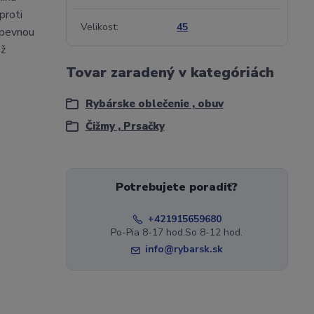
proti
Velikost
45
s pevnou
ež
Tovar zaradený v kategóriách
Rybárske oblečenie , obuv
Čižmy , Prsačky
Potrebujete poradiť?
+421915659680
Po-Pia 8-17 hod.So 8-12 hod.
info@rybarsk.sk