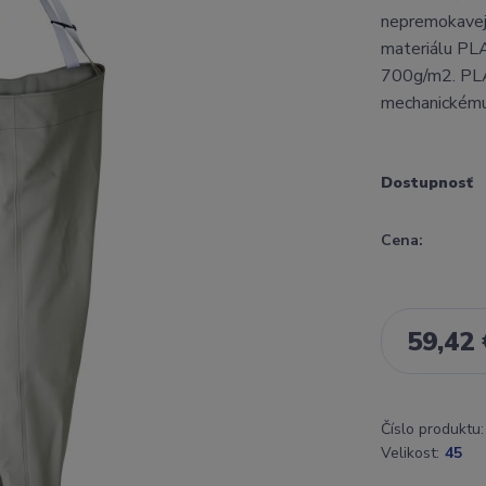
nepremokavej 
materiálu PL
700g/m2. PLA
mechanickému 
Dostupnosť
Cena:
59,42 
Číslo produktu:
Velikost:
45