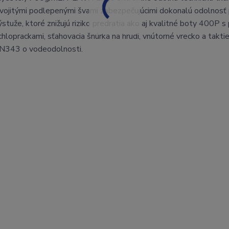
vojitými podlepenými švami zabezpečujúcimi dokonalú odolnosť 
stuže, ktoré znižujú riziko predratia ako aj kvalitné boty 400P 
hloprackami, sťahovacia šnúrka na hrudi, vnútorné vrecko a takti
 EN343 o vodeodolnosti.