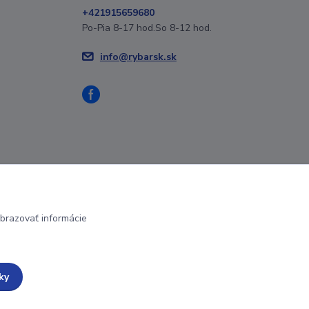
+421915659680
Po-Pia 8-17 hod.So 8-12 hod.
info@rybarsk.sk
brazovať informácie
ky
Vytvorené na
Eshop-rychlo.sk