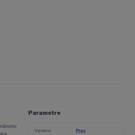
Parametre
inálneho
Výrobca
Pros
ina