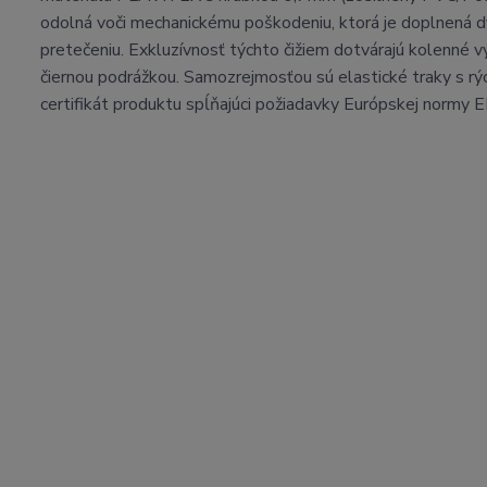
odolná voči mechanickému poškodeniu, ktorá je doplnená d
pretečeniu. Exkluzívnosť týchto čižiem dotvárajú kolenné vý
čiernou podrážkou. Samozrejmosťou sú elastické traky s rýc
certifikát produktu spĺňajúci požiadavky Európskej normy