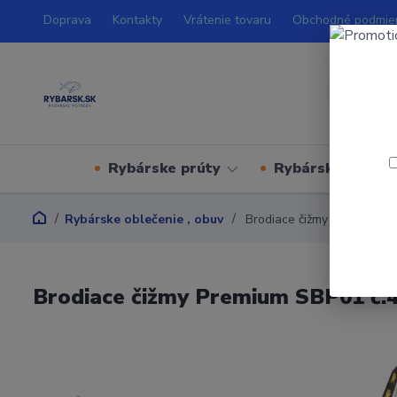
Doprava
Kontakty
Vrátenie tovaru
Obchodné podmie
Rybárske prúty
Rybárske navijá
Rybárske oblečenie , obuv
Brodiace čižmy Premium SB
Brodiace čižmy Premium SBP01 č.