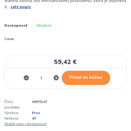
tkanina odolná voči mechanickému poškodeniu, ktorá je doplnená
d...
celý popis
Dostupnosť
Skladom
Cena:
59,42 €
Pridať do košíka
Číslo
SBP0147
produktu:
Výrobca:
Pros
Velikost:
47
Strážiť cenu / dostupnosť