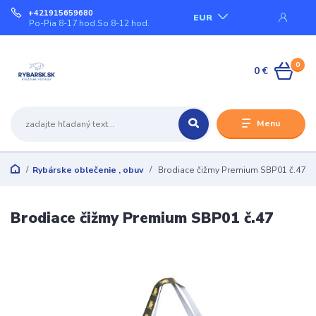
+421915659680
EUR
Po-Pia 8-17 hod.So 8-12 hod.
0
0 €
Menu
Rybárske oblečenie , obuv
Brodiace čižmy Premium SBP01 č.47
Brodiace čižmy Premium SBP01 č.47