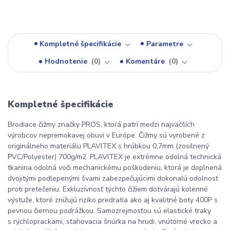
Kompletné špecifikácie
Parametre
Hodnotenie
0
Komentáre
0
Kompletné špecifikácie
Brodiace čižmy značky PROS, ktorá patrí medzi najväčších
výrobcov nepremokavej obuvi v Európe. Čižmy sú vyrobené z
originálneho materiálu PLAVITEX s hrúbkou 0,7mm (zosilnený
PVC/Polyester) 700g/m2. PLAVITEX je extrémne odolná technická
tkanina odolná voči mechanickému poškodeniu, ktorá je doplnená
dvojitými podlepenými švami zabezpečujúcimi dokonalú odolnosť
proti pretečeniu. Exkluzívnosť týchto čižiem dotvárajú kolenné
výstuže, ktoré znižujú riziko predratia ako aj kvalitné boty 400P s
pevnou čiernou podrážkou. Samozrejmosťou sú elastické traky
s rýchloprackami, sťahovacia šnúrka na hrudi, vnútorné vrecko a