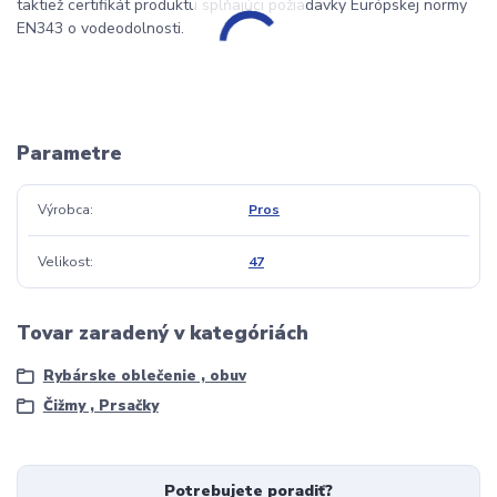
taktiež certifikát produktu spĺňajúci požiadavky Európskej normy
EN343 o vodeodolnosti.
Parametre
Výrobca
Pros
Velikost
47
Tovar zaradený v kategóriách
Rybárske oblečenie , obuv
Čižmy , Prsačky
Potrebujete poradiť?