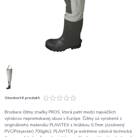
Ohodnotiť produkt
Brodiace čižmy značky PROS, ktorá patrí medzi najväčších
výrobcov nepremokavej obuvi v Európe. Čižmy sú vyrobené z
originálneho materiálu PLAVITEX s hrúbkou 0,7mm (zosilnený
PVC/Polyester) 700g/m2. PLAVITEX je extrémne odolná technická