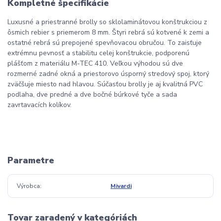
Kompletné špecifikácie
Luxusné a priestranné brolly so sklolaminátovou konštrukciou z
ôsmich rebier s priemerom 8 mm. Štyri rebrá sú kotvené k zemi a
ostatné rebrá sú prepojené spevňovacou obručou. To zaisťuje
extrémnu pevnosť a stabilitu celej konštrukcie, podporenú
plášťom z materiálu M-TEC 410. Veľkou výhodou sú dve
rozmerné zadné okná a priestorovo úsporný stredový spoj, ktorý
zväčšuje miesto nad hlavou. Súčasťou brolly je aj kvalitná PVC
podlaha, dve predné a dve bočné búrkové tyče a sada
zavrtavacích kolíkov.
Parametre
Výrobca
Mivardi
Tovar zaradený v kategóriách