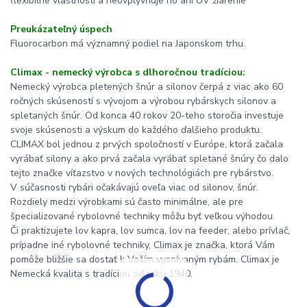
flexibilné vlastnosti a neovplyvňuje ho ani UV žiarenie
Preukázateľný úspech
Fluorocarbon má významný podiel na Japonskom trhu.
Climax - nemecký výrobca s dlhoročnou tradíciou:
Nemecký výrobca pletených šnúr a silonov čerpá z viac ako 60
ročných skúseností s vývojom a výrobou rybárskych silonov a
spletaných šnúr. Od konca 40 rokov 20-teho storočia investuje
svoje skúsenosti a výskum do každého ďalšieho produktu.
CLIMAX bol jednou z prvých spoločností v Európe, ktorá začala
vyrábať silony a ako prvá začala vyrábať spletané šnúry čo dalo
tejto značke víťazstvo v nových technológiách pre rybárstvo.
V súčasnosti rybári očakávajú oveľa viac od silonov, šnúr.
Rozdiely medzi výrobkami sú často minimálne, ale pre
špecializované rybolovné techniky môžu byť veľkou výhodou.
Či praktizujete lov kapra, lov sumca, lov na feeder, alebo prívlač,
prípadne iné rybolovné techniky, Climax je značka, ktorá Vám
pomôže bližšie sa dostať k Vaším vysnívaným rybám. Climax je
Nemecká kvalita s tradíciou od roku 1940.