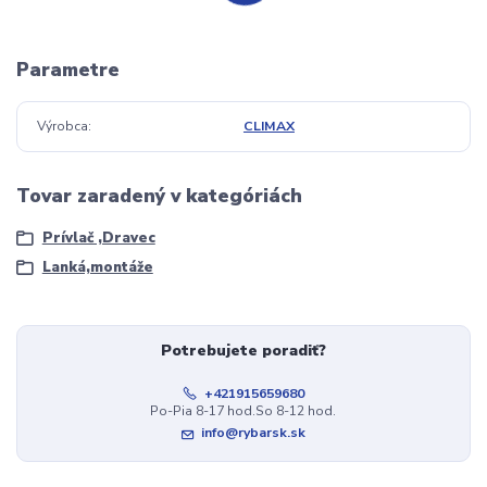
Parametre
Výrobca
CLIMAX
Tovar zaradený v kategóriách
Prívlač ,Dravec
Lanká,montáže
Potrebujete poradiť?
+421915659680
Po-Pia 8-17 hod.So 8-12 hod.
info@rybarsk.sk