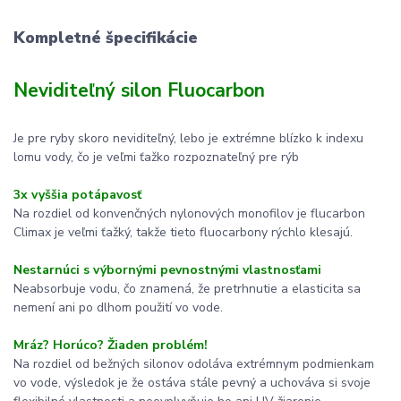
Kompletné špecifikácie
Neviditeľný silon Fluocarbon
Je pre ryby skoro neviditeľný, lebo je extrémne blízko k indexu
lomu vody, čo je veľmi ťažko rozpoznateľný pre rýb
3x vyššia potápavosť
Na rozdiel od konvenčných nylonových monofilov je flucarbon
Climax je veľmi ťažký, takže tieto fluocarbony rýchlo klesajú.
Nestarnúci s výbornými pevnostnými vlastnosťami
Neabsorbuje vodu, čo znamená, že pretrhnutie a elasticita sa
nemení ani po dlhom použití vo vode.
Mráz? Horúco? Žiaden problém!
Na rozdiel od bežných silonov odoláva extrémnym podmienkam
vo vode, výsledok je že ostáva stále pevný a uchováva si svoje