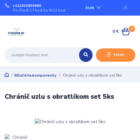
+421915659680
EUR
Po-Pia 8-17 hod.So 8-12 hod.
0
0 €
Menu
Bižutéria,komponenty
Chránič uzlu s obratlíkom set 5ks
Chránič uzlu s obratlíkom set 5ks