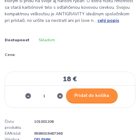
ktorým si prídu na svoje aj nároční rybári. O extra nízku hmotnosť
sa stará karbónové telo s odľahčenou kovovou cievkou. Svojou
kompaktnou veľkosťou je ANTIGRAVITY ideálnym spoločníkom
pri prívlači, no určite sa nestratí ani pri love n...
celý popis
Dostupnosť
Skladom
Cena:
18 €
Pridať do košíka
Číslo
101001206
produktu:
EAN kód:
8586018487368
Výrobca:
DELPHIN