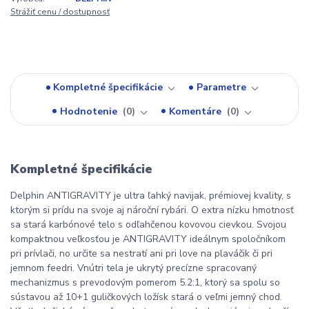
Strážiť cenu / dostupnosť
Kompletné špecifikácie
Parametre
Hodnotenie
0
Komentáre
0
Kompletné špecifikácie
Delphin ANTIGRAVITY je ultra ľahký navijak, prémiovej kvality, s
ktorým si prídu na svoje aj nároční rybári. O extra nízku hmotnosť
sa stará karbónové telo s odľahčenou kovovou cievkou. Svojou
kompaktnou veľkosťou je ANTIGRAVITY ideálnym spoločníkom
pri prívlači, no určite sa nestratí ani pri love na plaváčik či pri
jemnom feedri. Vnútri tela je ukrytý precízne spracovaný
mechanizmus s prevodovým pomerom 5.2:1, ktorý sa spolu so
sústavou až 10+1 guličkových ložísk stará o veľmi jemný chod.