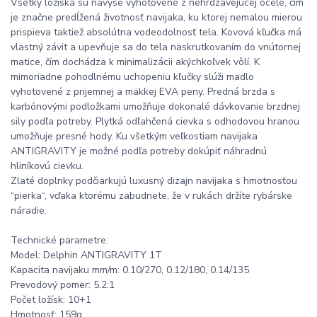
Všetky ložiská sú navyše vyhotovené z nehrdzavejúcej ocele, čím
je značne predĺžená životnosť navijaka, ku ktorej nemalou mierou
prispieva taktiež absolútna vodeodolnosť tela. Kovová kľučka má
vlastný závit a upevňuje sa do tela naskrutkovaním do vnútornej
matice, čím dochádza k minimalizácii akýchkoľvek vôlí. K
mimoriadne pohodlnému uchopeniu kľučky slúži madlo
vyhotovené z prijemnej a mäkkej EVA peny. Predná brzda s
karbónovými podložkami umožňuje dokonalé dávkovanie brzdnej
sily podľa potreby. Plytká odľahčená cievka s odhodovou hranou
umožňuje presné hody. Ku všetkým veľkostiam navijaka
ANTIGRAVITY je možné podľa potreby dokúpiť náhradnú
hliníkovú cievku.
Zlaté doplnky podčiarkujú luxusný dizajn navijaka s hmotnosťou
“pierka“, vďaka ktorému zabudnete, že v rukách držíte rybárske
náradie.
Technické parametre:
Model: Delphin ANTIGRAVITY 1T
Kapacita navijaku mm/m: 0.10/270, 0.12/180, 0.14/135
Prevodový pomer: 5.2:1
Počet ložísk: 10+1
Hmotnosť: 159g