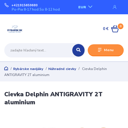
+421915659680
EUR
Po-Pia 8-17 hod.So 8-12 hod.
0
0 €
Menu
Rybárske navijáky
Náhradné cievky
Cievka Delphin
ANTIGRAVITY 2T aluminium
Cievka Delphin ANTIGRAVITY 2T
aluminium