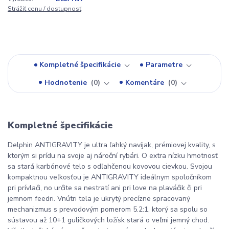
Strážiť cenu / dostupnosť
Kompletné špecifikácie
Parametre
Hodnotenie
0
Komentáre
0
Kompletné špecifikácie
Delphin ANTIGRAVITY je ultra ľahký navijak, prémiovej kvality, s
ktorým si prídu na svoje aj nároční rybári. O extra nízku hmotnosť
sa stará karbónové telo s odľahčenou kovovou cievkou. Svojou
kompaktnou veľkosťou je ANTIGRAVITY ideálnym spoločníkom
pri prívlači, no určite sa nestratí ani pri love na plaváčik či pri
jemnom feedri. Vnútri tela je ukrytý precízne spracovaný
mechanizmus s prevodovým pomerom 5.2:1, ktorý sa spolu so
sústavou až 10+1 guličkových ložísk stará o veľmi jemný chod.