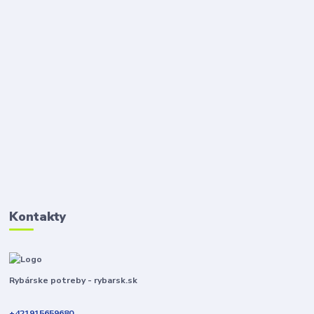
Kontakty
Rybárske potreby - rybarsk.sk
+421915659680