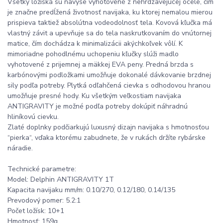
Všetky ložiská sú navyše vyhotovené z nehrdzavejúcej ocele, čím
je značne predĺžená životnosť navijaka, ku ktorej nemalou mierou
prispieva taktiež absolútna vodeodolnosť tela. Kovová kľučka má
vlastný závit a upevňuje sa do tela naskrutkovaním do vnútornej
matice, čím dochádza k minimalizácii akýchkoľvek vôlí. K
mimoriadne pohodlnému uchopeniu kľučky slúži madlo
vyhotovené z prijemnej a mäkkej EVA peny. Predná brzda s
karbónovými podložkami umožňuje dokonalé dávkovanie brzdnej
sily podľa potreby. Plytká odľahčená cievka s odhodovou hranou
umožňuje presné hody. Ku všetkým veľkostiam navijaka
ANTIGRAVITY je možné podľa potreby dokúpiť náhradnú
hliníkovú cievku.
Zlaté doplnky podčiarkujú luxusný dizajn navijaka s hmotnosťou
“pierka“, vďaka ktorému zabudnete, že v rukách držíte rybárske
náradie.
Technické parametre:
Model: Delphin ANTIGRAVITY 1T
Kapacita navijaku mm/m: 0.10/270, 0.12/180, 0.14/135
Prevodový pomer: 5.2:1
Počet ložísk: 10+1
Hmotnosť: 159g