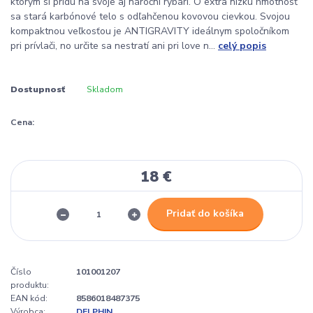
ktorým si prídu na svoje aj nároční rybári. O extra nízku hmotnosť
sa stará karbónové telo s odľahčenou kovovou cievkou. Svojou
kompaktnou veľkosťou je ANTIGRAVITY ideálnym spoločníkom
pri prívlači, no určite sa nestratí ani pri love n...
celý popis
Dostupnosť
Skladom
Cena:
18 €
Pridať do košíka
Číslo
101001207
produktu:
EAN kód:
8586018487375
Výrobca:
DELPHIN