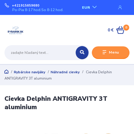
+421915659680
EUR
Po-Pia 8-17 hod.So 8-12 hod.
0
0 €
Menu
Rybárske navijáky
Náhradné cievky
Cievka Delphin
ANTIGRAVITY 3T aluminium
Cievka Delphin ANTIGRAVITY 3T
aluminium