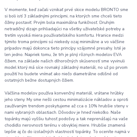
V momente, keď začali vznikať prvé skice modelu BRONTO sme
si boli istí 3 základnými princípmi, na ktorých sme chceli tieto
čižmy postaviť. Prvým bola maximálna funkčnosť. Druhým
netradičný dizajn prihliadajúci na všetky užívateľské potreby a
tretím vysoká miera používateľského komfortu. Hranice medzi
týmito troma princípmi sú niekedy ozaj minimálne a vo väčšine
prípadov majú dokonca tieto princípy vzájomné presahy. Isté je
len jedno. Napriek tomu, že trh je plný rôznych modelov EVA
čižiem, na základe našich dlhoročných skúseností sme vyvinuli
model ktorý má síce rovnaký základný materiál, no už po prvom
použití ho budete vnímať ako niečo diametrálne odlišné od
ostatných bežne dostupných čižiem.
Väčšina modelov používa konvenčný materiál, vrátane hrúbky
jeho steny. My sme nešli cestou minimalizácie nákladov a oproti
zaužívaným trendom poskytujeme až cca o 10% hrubšie steny v
nami vybraných oblastiach. Dôvodov je hneď niekoľko. Naše
topánky majú vyššiu tuhosť podošvy a tak neprenášajú na vaše
chodidlo nerovnosti terénu v obvyklej miere. Hrubšie znamená
lepšie aj čo do izolačných vlastností topánky. To oceníte najmä v