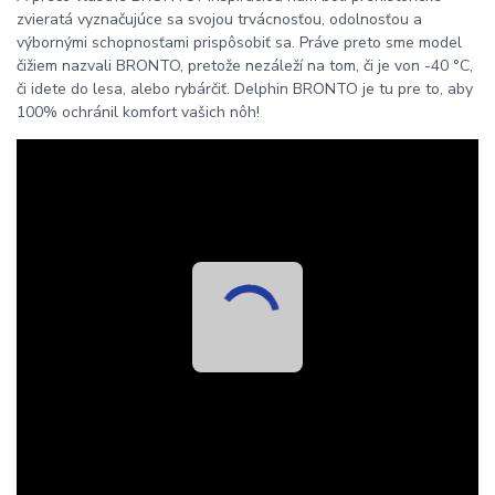
zvieratá vyznačujúce sa svojou trvácnosťou, odolnosťou a
výbornými schopnosťami prispôsobiť sa. Práve preto sme model
čižiem nazvali BRONTO, pretože nezáleží na tom, či je von -40 °C,
či idete do lesa, alebo rybárčiť. Delphin BRONTO je tu pre to, aby
100% ochránil komfort vašich nôh!