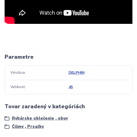
Parametre
Výrobca
DELPHIN
Velikost
45
Tovar zaradený v kategóriách
Rybárske oblečenie , obuv
Čižmy , Prsačky