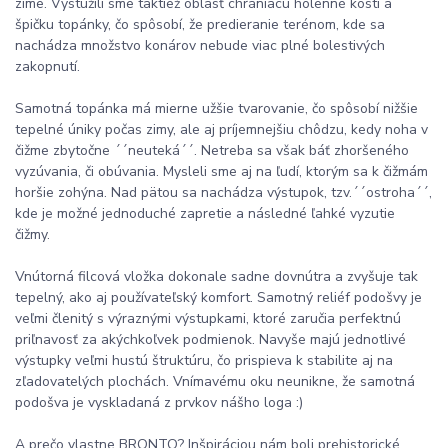
zime. Vystužili sme taktiež oblasť chrániacu holenné kosti a
špičku topánky, čo spôsobí, že predieranie terénom, kde sa
nachádza množstvo konárov nebude viac plné bolestivých
zakopnutí.
Samotná topánka má mierne užšie tvarovanie, čo spôsobí nižšie
tepelné úniky počas zimy, ale aj príjemnejšiu chôdzu, kedy noha v
čižme zbytočne ´´neuteká´´. Netreba sa však báť zhoršeného
vyzúvania, či obúvania. Mysleli sme aj na ľudí, ktorým sa k čižmám
horšie zohýna. Nad pätou sa nachádza výstupok, tzv.´´ostroha´´,
kde je možné jednoduché zapretie a následné ľahké vyzutie
čižmy.
Vnútorná filcová vložka dokonale sadne dovnútra a zvyšuje tak
tepelný, ako aj používateľský komfort. Samotný reliéf podošvy je
veľmi členitý s výraznými výstupkami, ktoré zaručia perfektnú
priľnavosť za akýchkoľvek podmienok. Navyše majú jednotlivé
výstupky veľmi hustú štruktúru, čo prispieva k stabilite aj na
zľadovatelých plochách. Vnímavému oku neunikne, že samotná
podošva je vyskladaná z prvkov nášho loga :)
A prečo vlastne BRONTO? Inšpiráciou nám boli prehistorické