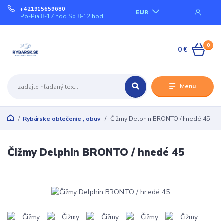
+421915659680
EUR
Po-Pia 8-17 hod.So 8-12 hod.
0
0 €
Menu
Rybárske oblečenie , obuv
Čižmy Delphin BRONTO / hnedé 45
Čižmy Delphin BRONTO / hnedé 45