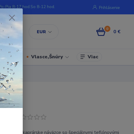
Po-Pia 8-17 hod.So 8-12 hod.
Prihlásenie
0
0 €
EUR
Viac
iment
Vlasce,Šnúry
odukt
 naviazané kaprárske náväzce so špeciálnymi teflónovými