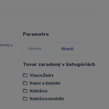
Parametre
iernej a
Výrobca
Mivardi
Tovar zaradený v kategóriách
Vlasce,Šnúry
Kapor a doplnky
Nádväzce
Nadväzce,montáže