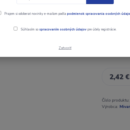
hačikmi MTC C
šnúrky.
celý 
Prajem si odoberať novinky e-mailom podľa
podmienok spracovania osobných údaj
Súhlasím so
spracovaním osobných údajov
pre účely registrácie.
Dostupnosť
Zatvoriť
Cena:
2,42 €
Číslo produktu:
Výrobca:
Mivar