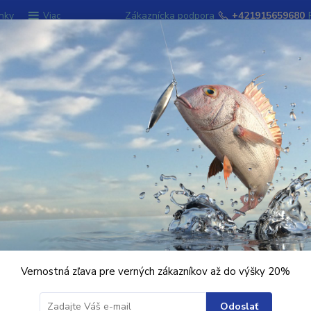
nky
Zákaznícka podpora
+421915659680
Viac
Hľadať
ky
Signalizátory záberu
Kempingový sort
rna)
 čierna)
Vernostná zľava pre verných zákazníkov až do výšky 20%
Ohodnotiť pr
Profesionálne
Odoslať