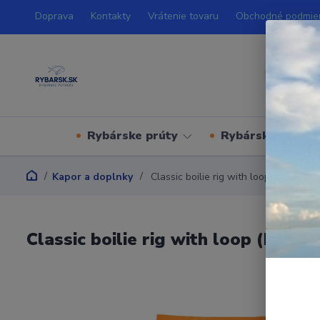
Doprava
Kontakty
Vrátenie tovaru
Obchodné podmie
Rybárske prúty
Rybárske navijá
Kapor a doplnky
Classic boilie rig with loop (No.4 - čie
Classic boilie rig with loop (No.4 -