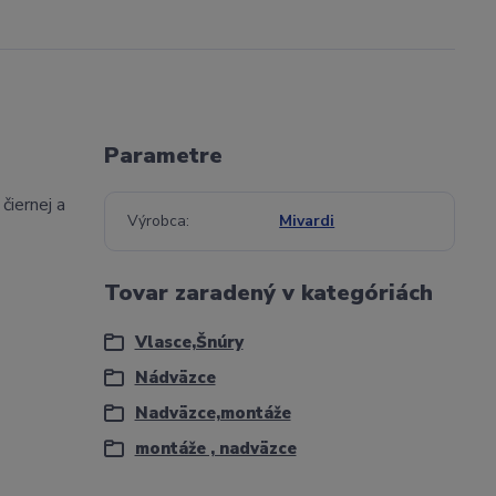
Parametre
čiernej a
Výrobca
Mivardi
Tovar zaradený v kategóriách
Vlasce,Šnúry
Nádväzce
Nadväzce,montáže
montáže , nadväzce