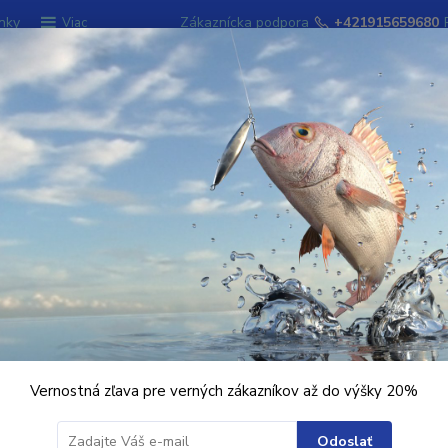
nky
Zákaznícka podpora
+421915659680
Viac
Hľadať
ky
Signalizátory záberu
Kempingový sort
o)
2 - camo)
Vernostná zľava pre verných zákazníkov až do výšky 20%
Ohodnotiť pr
Profesionálne
Odoslať