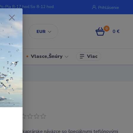
Po-Pia 8-17 hod.So 8-12 hod.
Prihlásenie
0
0 €
EUR
Viac
iment
Vlasce,Šnúry
odukt
 naviazané kaprárske náväzce so špeciálnymi teflónovými