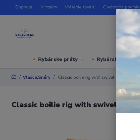
Doprava
Kontakty
Vrátenie tovaru
Obchodné podmie
Rybárske prúty
Rybárske navijá
Vlasce,Šnúry
Classic boilie rig with swivel (No.2 - cam
Classic boilie rig with swivel (No.