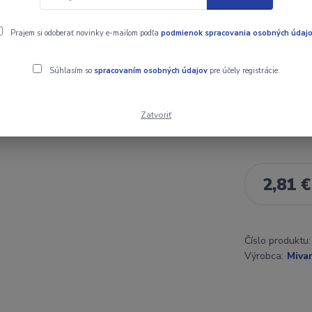
hačikmi MTC C
šnúrky.
celý 
Prajem si odoberať novinky e-mailom podľa
podmienok spracovania osobných údaj
Súhlasím so
spracovaním osobných údajov
pre účely registrácie.
Dostupnosť
Zatvoriť
Cena:
2,81 €
Číslo produktu:
Výrobca:
Mivar