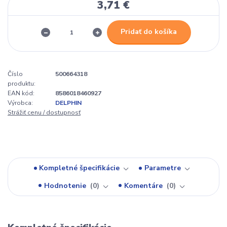
3,71 €
Pridať do košíka
Číslo
500664318
produktu:
EAN kód:
8586018460927
Výrobca:
DELPHIN
Strážiť cenu / dostupnosť
Kompletné špecifikácie
Parametre
Hodnotenie
0
Komentáre
0