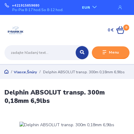
+421915659680
EUR
Po-Pia 8-17 hod.So 8-12 hod.
0
0 €
Menu
Vlasce,Šnúry
Delphin ABSOLUT transp. 300m 0,18mm 6,9lbs
Delphin ABSOLUT transp. 300m
0,18mm 6,9lbs