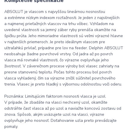
Kompletné špecifikácie
ABSOLUT je vlascom s najvyššou lineárnou nosnosťou
a extrémne nízkym indexom rozťažnosti. Je jeden z najsilnejších
a najmenej prieťažných vlascov na trhu vôbec. Vzhľadom na
uvedené vlastnosti sa jemný záber ryby prenáša okamžite na
špičku prúta. Jeho mimoriadne vlastnosti sú veľmi výrazné hlavne
v najtenších priemeroch. Je preto ideálnym vlascom pre
ultraľahkú prívlač, prípadne pre lov na feeder. Delphin ABSOLUT
neobsahuje žiadne povrchové vrstvy. Od jadra až po povrch
vlasca má rovnaké vlastnosti, čo výrazne ovplyvňuje jeho
životnosť. V záverečnom procese výroby bol vlasec zahriaty na
presne stanovenú teplotu. Počas tohto procesu bol povrch
vlasca vyhladený, čím sa výrazne znížil súčiniteľ povrchového
trenia. Vlasec je preto hladký s výbornou odolnosťou voči oderu.
Poznámka: Limitujúcim faktorom nosnosti vlasca je uzol.
V prípade, že zbadáte na vlasci nechcený uzol, okamžite
odstráňte časť vlasca až po uzol a naviažte koncovú zostavu od
znova. Spôsob, akým uväzujete uzol na vlasci, výrazne
ovplyvňuje jeho nosnosť. Doťahovanie uzla preto prevádzajte
pomaly.