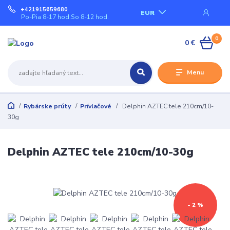
+421915659680
EUR
Po-Pia 8-17 hod.So 8-12 hod.
0
0 €
Menu
Rybárske prúty
Prívlačové
Delphin AZTEC tele 210cm/10-
30g
Delphin AZTEC tele 210cm/10-30g
- 2 %