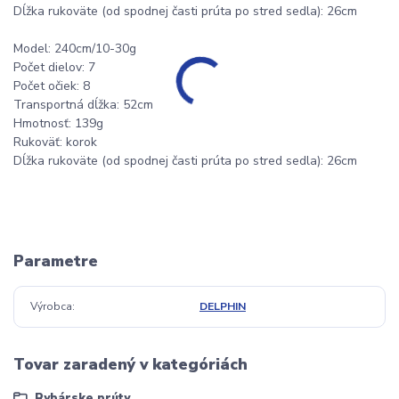
Dĺžka rukoväte (od spodnej časti prúta po stred sedla): 26cm
Model: 240cm/10-30g
Počet dielov: 7
Počet očiek: 8
Transportná dĺžka: 52cm
Hmotnosť: 139g
Rukoväť: korok
Dĺžka rukoväte (od spodnej časti prúta po stred sedla): 26cm
Parametre
Výrobca
DELPHIN
Tovar zaradený v kategóriách
Rybárske prúty