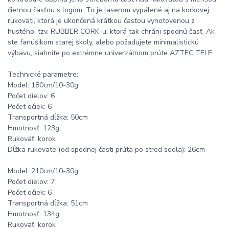
čiernou časťou s logom. To je laserom vypálené aj na korkovej
rukoväti, ktorá je ukončená krátkou časťou vyhotovenou z
hustého, tzv. RUBBER CORK-u, ktorá tak chráni spodnú časť. Ak
ste fanúšikom starej školy, alebo požadujete minimalistickú
výbavu, siahnite po extrémne univerzálnom prúte AZTEC TELE.
Technické parametre:
Model: 180cm/10-30g
Počet dielov: 6
Počet očiek: 6
Transportná dĺžka: 50cm
Hmotnosť: 123g
Rukoväť: korok
Dĺžka rukoväte (od spodnej časti prúta po stred sedla): 26cm
Model: 210cm/10-30g
Počet dielov: 7
Počet očiek: 6
Transportná dĺžka: 51cm
Hmotnosť: 134g
Rukoväť: korok