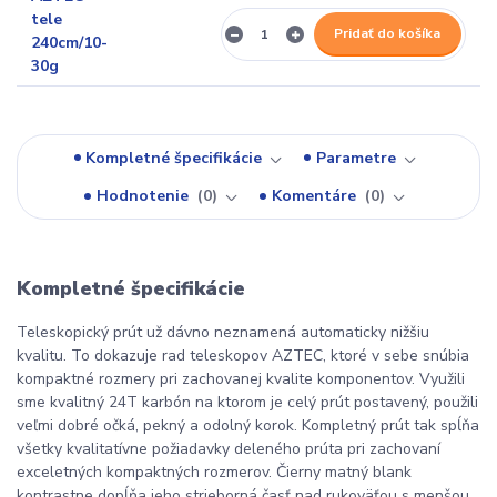
Pridať do košíka
Kompletné špecifikácie
Parametre
Hodnotenie
0
Komentáre
0
Kompletné špecifikácie
Teleskopický prút už dávno neznamená automaticky nižšiu
kvalitu. To dokazuje rad teleskopov AZTEC, ktoré v sebe snúbia
kompaktné rozmery pri zachovanej kvalite komponentov. Využili
sme kvalitný 24T karbón na ktorom je celý prút postavený, použili
veľmi dobré očká, pekný a odolný korok. Kompletný prút tak spĺňa
všetky kvalitatívne požiadavky deleného prúta pri zachovaní
exceletných kompaktných rozmerov. Čierny matný blank
kontrastne dopĺňa jeho strieborná časť nad rukoväťou s menšou