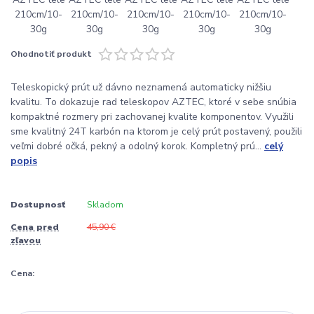
Ohodnotiť produkt
Teleskopický prút už dávno neznamená automaticky nižšiu
kvalitu. To dokazuje rad teleskopov AZTEC, ktoré v sebe snúbia
kompaktné rozmery pri zachovanej kvalite komponentov. Využili
sme kvalitný 24T karbón na ktorom je celý prút postavený, použili
veľmi dobré očká, pekný a odolný korok. Kompletný prú...
celý
popis
Dostupnosť
Skladom
Cena pred
45,90 €
zľavou
Cena: