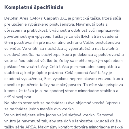
Kompletné špecifikácie
Delphin Area CARRY Carpath 3XL je praktická taška, ktorá slúži
pre uloženie rybárskeho príslušenstva. Navrhnutá bola s
dôrazom na praktickosť, trvácnosť a odolnosť voči nepriaznivým
poveternostným vplyvom. Taška je zo všetkých strán osadená
6mm polstrovaním pre maximálnu ochranu Vášho príslušenstva
vo vnútri. Vo vnútri sa nachádza aj vyberateľná a nastaviteľná
stredová priečka na suchý zips, ktorá je dokonca aj polstrovaná a
viete si ňou oddeliť všetko to, čo by sa mohlo nejakým spôsobom
poškodiť vo vnútri tašky. Celá taška je mimoriadne kompaktná a
stabilná aj keď je úplne prázdna. Celá spodná časť tašky je
osadená vystuženou, 5cm vysokou, nepremokavou vrstvou, ktorá
dovoľuje položenie tašky na mokrý povrch. To ešte viac prispieva
k tomu, že taška je aj na spodnej strane mimoriadne stabilná a
drží si svoj tvar.
Na oboch stranách sa nachádzajú dve objemné vrecká. Vpredu
sa nachádza jedno menšie dvojvrecko.
Vo vnútri nájdete ešte jedno veľké sieťové vrecko. Samotné
vnútro je navrhnuté tak, aby ste doň s ľahkosťou ukladali ďalšie
tašky série AREA. Maximálny komfort dotvára mimoriadne mäkké