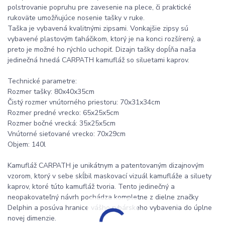
polstrovanie popruhu pre zavesenie na plece, či praktické
rukoväte umožňujúce nosenie tašky v ruke.
Taška je vybavená kvalitnými zipsami. Vonkajšie zipsy sú
vybavené plastovým ťaháčikom, ktorý je na konci rozšírený, a
preto je možné ho rýchlo uchopiť. Dizajn tašky dopĺňa naša
jedinečná hnedá CARPATH kamufláž so siluetami kaprov.
Technické parametre:
Rozmer tašky: 80x40x35cm
Čistý rozmer vnútorného priestoru: 70x31x34cm
Rozmer predné vrecko: 65x25x5cm
Rozmer bočné vrecká: 35x25x5cm
Vnútorné sieťované vrecko: 70x29cm
Objem: 140l
Kamufláž CARPATH je unikátnym a patentovaným dizajnovým
vzorom, ktorý v sebe skĺbil maskovací vizuál kamufláže a siluety
kaprov, ktoré túto kamufláž tvoria. Tento jedinečný a
neopakovateľný návrh pochádza kompletne z dielne značky
Delphin a posúva hranice vášho rybárskeho vybavenia do úplne
novej dimenzie.