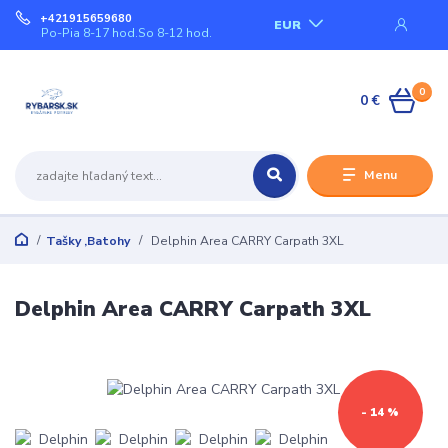
+421915659680
EUR
Po-Pia 8-17 hod.So 8-12 hod.
0
0 €
Menu
Tašky ,Batohy
Delphin Area CARRY Carpath 3XL
Delphin Area CARRY Carpath 3XL
- 14 %