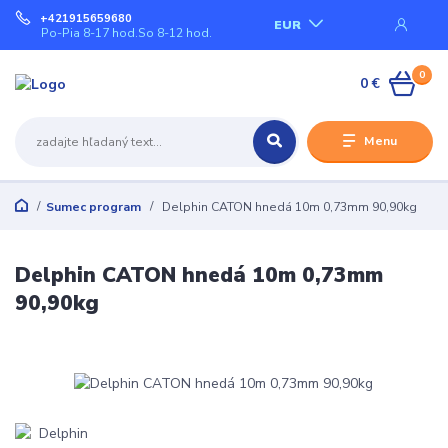
+421915659680
EUR
Po-Pia 8-17 hod.So 8-12 hod.
0
0 €
Menu
Sumec program
Delphin CATON hnedá 10m 0,73mm 90,90kg
Delphin CATON hnedá 10m 0,73mm
90,90kg