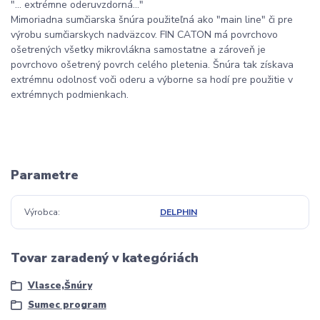
"... extrémne oderuvzdorná..."
Mimoriadna sumčiarska šnúra použiteľná ako "main line" či pre
výrobu sumčiarskych nadväzcov. FIN CATON má povrchovo
ošetrených všetky mikrovlákna samostatne a zároveň je
povrchovo ošetrený povrch celého pletenia. Šnúra tak získava
extrémnu odolnosť voči oderu a výborne sa hodí pre použitie v
extrémnych podmienkach.
Parametre
Výrobca
DELPHIN
Tovar zaradený v kategóriách
Vlasce,Šnúry
Sumec program