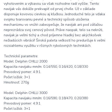
vyhotovením a výbavou sa však rozhodne radí vyššie. Tento
navijak vás dokáže prekvapiť od prvej chvíle. Už v základe
disponuje kovovou cievkou aj kľučkou. Jednoduché telo je vďaka
svojmu tvarovaniu pevné a technický spôsob uloženia
mechanizmu vo vnútri zabezpečuje, že navijak ani pod záťažou
neprezrádza svoj cenový pôvod. Práve naopak, telo sa nekrúti,
navijak je veľmi tichý a chod príjemne hladký bez akýchkoľvek
nežiadúcich vibrácií! Široká paleta veľkostí ho predurčuje k veľmi
rozsiahlemu využitiu v rôznych rybolovných technikách.
Technické parametre:
Model: Delphin CHILLI 2000
Kapacita navijaku mm/m: 0.14/550, 0.16/420, 0.18/330
Prevodový pomer: 4.9:1
Počet ložísk: 3+1
Hmotnosť: 270g
Model: Delphin CHILLI 3000
Kapacita navijaku mm/m: 0.16/590, 0.18/470, 0.20/380
Prevodový pomer: 4.9:1
Počet ložísk: 3+1