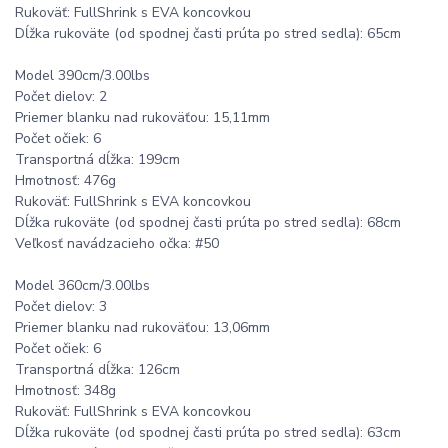
Rukoväť: FullShrink s EVA koncovkou
Dĺžka rukoväte (od spodnej časti prúta po stred sedla): 65cm
Model 390cm/3.00lbs
Počet dielov: 2
Priemer blanku nad rukoväťou: 15,11mm
Počet očiek: 6
Transportná dĺžka: 199cm
Hmotnosť: 476g
Rukoväť: FullShrink s EVA koncovkou
Dĺžka rukoväte (od spodnej časti prúta po stred sedla): 68cm
Veľkosť navádzacieho očka: #50
Model 360cm/3.00lbs
Počet dielov: 3
Priemer blanku nad rukoväťou: 13,06mm
Počet očiek: 6
Transportná dĺžka: 126cm
Hmotnosť: 348g
Rukoväť: FullShrink s EVA koncovkou
Dĺžka rukoväte (od spodnej časti prúta po stred sedla): 63cm