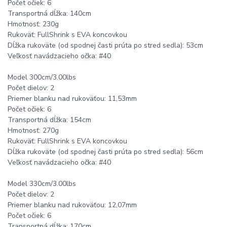
Počet očiek: 6
Transportná dĺžka: 140cm
Hmotnosť: 230g
Rukoväť: FullShrink s EVA koncovkou
Dĺžka rukoväte (od spodnej časti prúta po stred sedla): 53cm
Veľkosť navádzacieho očka: #40
Model 300cm/3.00lbs
Počet dielov: 2
Priemer blanku nad rukoväťou: 11,53mm
Počet očiek: 6
Transportná dĺžka: 154cm
Hmotnosť: 270g
Rukoväť: FullShrink s EVA koncovkou
Dĺžka rukoväte (od spodnej časti prúta po stred sedla): 56cm
Veľkosť navádzacieho očka: #40
Model 330cm/3.00lbs
Počet dielov: 2
Priemer blanku nad rukoväťou: 12,07mm
Počet očiek: 6
Transportná dĺžka: 170cm