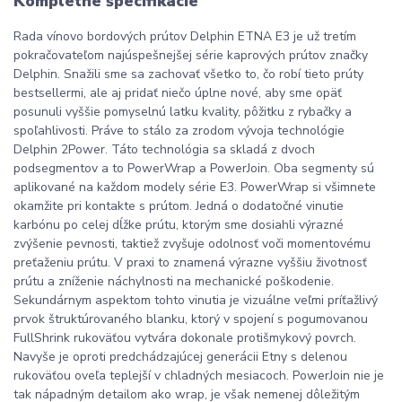
Kompletné špecifikácie
Rada vínovo bordových prútov Delphin ETNA E3 je už tretím
pokračovateľom najúspešnejšej série kaprových prútov značky
Delphin. Snažili sme sa zachovať všetko to, čo robí tieto prúty
bestsellermi, ale aj pridať niečo úplne nové, aby sme opäť
posunuli vyššie pomyselnú latku kvality, pôžitku z rybačky a
spoľahlivosti. Práve to stálo za zrodom vývoja technológie
Delphin 2Power. Táto technológia sa skladá z dvoch
podsegmentov a to PowerWrap a PowerJoin. Oba segmenty sú
aplikované na každom modely série E3. PowerWrap si všimnete
okamžite pri kontakte s prútom. Jedná o dodatočné vinutie
karbónu po celej dĺžke prútu, ktorým sme dosiahli výrazné
zvýšenie pevnosti, taktiež zvyšuje odolnosť voči momentovému
preťaženiu prútu. V praxi to znamená výrazne vyššiu životnosť
prútu a zníženie náchylnosti na mechanické poškodenie.
Sekundárnym aspektom tohto vinutia je vizuálne veľmi príťažlivý
prvok štruktúrovaného blanku, ktorý v spojení s pogumovanou
FullShrink rukoväťou vytvára dokonale protišmykový povrch.
Navyše je oproti predchádzajúcej generácii Etny s delenou
rukoväťou oveľa teplejší v chladných mesiacoch. PowerJoin nie je
tak nápadným detailom ako wrap, je však nemenej dôležitým