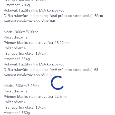
Hmotnosť: 286g
Rukoväť: FullShrink s EVA koncovkou
Dĺžka rukoväte (od spodnej časti prúta po stred sedla): 59cm
Veľkosť navádzacieho očka: #40
Model 360cm/3.00lbs
Počet dielov: 2
Priemer blanku nad rukoväťou: 13,22mm
Počet očiek: 6
Transportná dĺžka: 187cm
Hmotnosť: 334g
Rukoväť: FullShrink s EVA koncovkou
Dĺžka rukoväte (od spodnej časti prúta po stred sedla): 63
Veľkosť navádzacieho očka: #50
Model: 360cm/3.25lbs
Počet dielov: 2
Priemer blanku nad rukoväťou: 12.5mm
Počet očiek: 6
Transportná dĺžka: 187cm
Hmotnosť: 360g