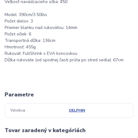
Veľkosť navádzacieho očka: #50
Model: 390cm/3.50lbs
Počet dielov: 3
Priemer blanku nad rukoväťou: 14mm
Počet očiek: 6
Transportná dĺžka: 136cm
Hmotnosť: 455g
Rukoväť: FullShrink s EVA koncovkou
Dĺžka rukoväte (od spodnej časti prúta po stred sedla): 67cm
Parametre
Výrobca
DELPHIN
Tovar zaradený v kategóriách