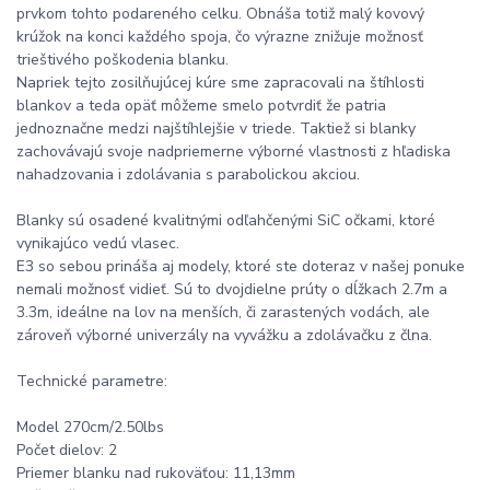
prvkom tohto podareného celku. Obnáša totiž malý kovový
krúžok na konci každého spoja, čo výrazne znižuje možnosť
trieštivého poškodenia blanku.
Napriek tejto zosilňujúcej kúre sme zapracovali na štíhlosti
blankov a teda opäť môžeme smelo potvrdiť že patria
jednoznačne medzi najštíhlejšie v triede. Taktiež si blanky
zachovávajú svoje nadpriemerne výborné vlastnosti z hľadiska
nahadzovania i zdolávania s parabolickou akciou.
Blanky sú osadené kvalitnými odľahčenými SiC očkami, ktoré
vynikajúco vedú vlasec.
E3 so sebou prináša aj modely, ktoré ste doteraz v našej ponuke
nemali možnosť vidieť. Sú to dvojdielne prúty o dĺžkach 2.7m a
3.3m, ideálne na lov na menších, či zarastených vodách, ale
zároveň výborné univerzály na vyvážku a zdolávačku z člna.
Technické parametre:
Model 270cm/2.50lbs
Počet dielov: 2
Priemer blanku nad rukoväťou: 11,13mm