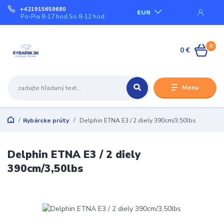
+421915659680
EUR
Po-Pia 8-17 hod.So 8-12 hod.
0
0 €
Menu
Rybárske prúty
Delphin ETNA E3 / 2 diely 390cm/3,50lbs
Delphin ETNA E3 / 2 diely
390cm/3,50lbs