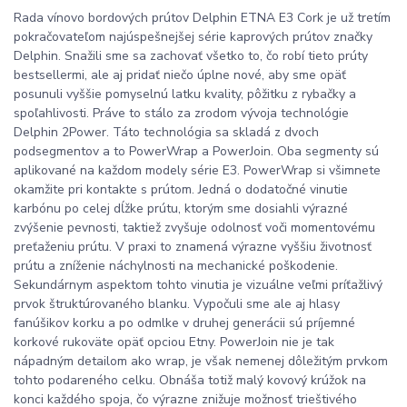
Rada vínovo bordových prútov Delphin ETNA E3 Cork je už tretím
pokračovateľom najúspešnejšej série kaprových prútov značky
Delphin. Snažili sme sa zachovať všetko to, čo robí tieto prúty
bestsellermi, ale aj pridať niečo úplne nové, aby sme opäť
posunuli vyššie pomyselnú latku kvality, pôžitku z rybačky a
spoľahlivosti. Práve to stálo za zrodom vývoja technológie
Delphin 2Power. Táto technológia sa skladá z dvoch
podsegmentov a to PowerWrap a PowerJoin. Oba segmenty sú
aplikované na každom modely série E3. PowerWrap si všimnete
okamžite pri kontakte s prútom. Jedná o dodatočné vinutie
karbónu po celej dĺžke prútu, ktorým sme dosiahli výrazné
zvýšenie pevnosti, taktiež zvyšuje odolnosť voči momentovému
preťaženiu prútu. V praxi to znamená výrazne vyššiu životnosť
prútu a zníženie náchylnosti na mechanické poškodenie.
Sekundárnym aspektom tohto vinutia je vizuálne veľmi príťažlivý
prvok štruktúrovaného blanku. Vypočuli sme ale aj hlasy
fanúšikov korku a po odmlke v druhej generácii sú príjemné
korkové rukoväte opäť opciou Etny. PowerJoin nie je tak
nápadným detailom ako wrap, je však nemenej dôležitým prvkom
tohto podareného celku. Obnáša totiž malý kovový krúžok na
konci každého spoja, čo výrazne znižuje možnosť trieštivého