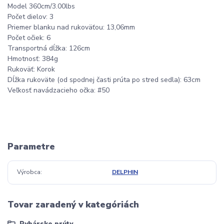
Model 360cm/3.00lbs
Počet dielov: 3
Priemer blanku nad rukoväťou: 13,06mm
Počet očiek: 6
Transportná dĺžka: 126cm
Hmotnosť: 384g
Rukoväť: Korok
Dĺžka rukoväte (od spodnej časti prúta po stred sedla): 63cm
Veľkosť navádzacieho očka: #50
Parametre
Výrobca
DELPHIN
Tovar zaradený v kategóriách
Rybárske prúty