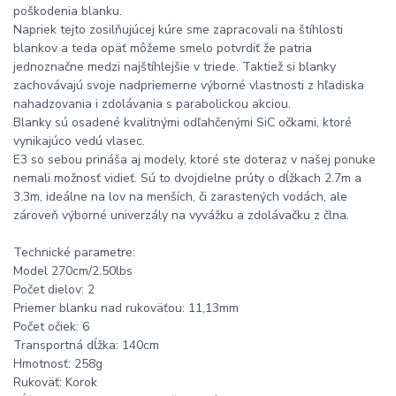
poškodenia blanku.
Napriek tejto zosilňujúcej kúre sme zapracovali na štíhlosti
blankov a teda opäť môžeme smelo potvrdiť že patria
jednoznačne medzi najštíhlejšie v triede. Taktiež si blanky
zachovávajú svoje nadpriemerne výborné vlastnosti z hľadiska
nahadzovania i zdolávania s parabolickou akciou.
Blanky sú osadené kvalitnými odľahčenými SiC očkami, ktoré
vynikajúco vedú vlasec.
E3 so sebou prináša aj modely, ktoré ste doteraz v našej ponuke
nemali možnosť vidieť. Sú to dvojdielne prúty o dĺžkach 2.7m a
3.3m, ideálne na lov na menších, či zarastených vodách, ale
zároveň výborné univerzály na vyvážku a zdolávačku z člna.
Technické parametre:
Model 270cm/2.50lbs
Počet dielov: 2
Priemer blanku nad rukoväťou: 11,13mm
Počet očiek: 6
Transportná dĺžka: 140cm
Hmotnosť: 258g
Rukoväť: Korok