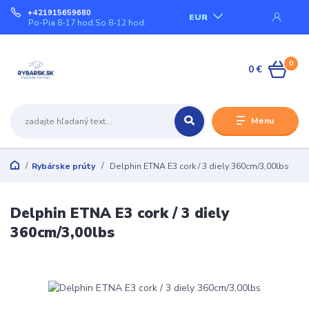
+421915659680
EUR
Po-Pia 8-17 hod.So 8-12 hod.
0
0 €
Menu
Rybárske prúty
Delphin ETNA E3 cork / 3 diely 360cm/3,00lbs
Delphin ETNA E3 cork / 3 diely
360cm/3,00lbs