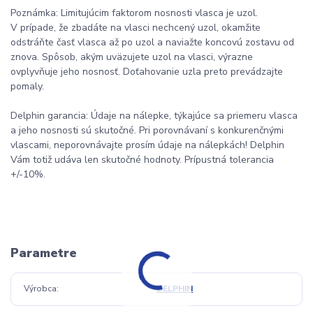
Poznámka: Limitujúcim faktorom nosnosti vlasca je uzol.
V prípade, že zbadáte na vlasci nechcený uzol, okamžite
odstráňte časť vlasca až po uzol a naviažte koncovú zostavu od
znova. Spôsob, akým uväzujete uzol na vlasci, výrazne
ovplyvňuje jeho nosnosť. Doťahovanie uzla preto prevádzajte
pomaly.
Delphin garancia: Údaje na nálepke, týkajúce sa priemeru vlasca
a jeho nosnosti sú skutočné. Pri porovnávaní s konkurenčnými
vlascami, neporovnávajte prosím údaje na nálepkách! Delphin
Vám totiž udáva len skutočné hodnoty. Prípustná tolerancia
+/-10%.
Parametre
Výrobca
DELPHIN