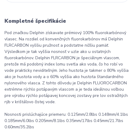
Kompletné špecifikácie
Pod značkou Delphin získavate prémiový 100% fluorokarbónový
vlasec. Na rozdiel od konvenčných fluorokarbónov má Delphin
FLRCARBON vyššiu pružnosť a podstatne nižšiu pamäť.
Výsledkom je tak vyššia nosnosť v uzle ako u ostatných
fluorokarbónov. Delphin FLRCARBON je špeciálnym vlascom,
pretože má podobný index lomu svetla ako voda, čo ho robí vo
vode prakticky neviditeľným. Jeho hustota je takmer o 80% vyššia
ako je hustota vody a o 60% vyššia ako hustota štandardného
nylonového vlasca. Z tohto dôvodu je Delphin FLUOROCARBON
extrémne rýchlo potápavým vlascom a je teda ideálnou voľbou
pre výrobu rýchlo potápavej koncovej zostavy pre lov ostražitých
rýb v krištáľovo čistej vode.
Nosnosti prislúchajúce priemeru: 0.125mm/2.8lbs 0.148mm/4.1lbs
0.185mm/6.0lbs 0.205mm/8.1lbs 0.35mm/17lbs 0.45mm/21.7lbs
0.60mm/35.2lbs