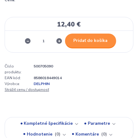
Cena:
12,40 €
Pridať do košíka
Číslo
500705090
produktu:
EAN kód:
8586018449014
Výrobca:
DELPHIN
Strážiť cenu / dostupnosť
Kompletné špecifikácie
Parametre
Hodnotenie
0
Komentáre
0