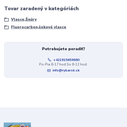
Tovar zaradený v kategóriách
Vlasce,Šnúry
Fluorocarbon,šokové vlasce
Potrebujete poradiť?
+421915659680
Po-Pia 8-17 hod.So 8-12 hod.
info@rybarsk.sk