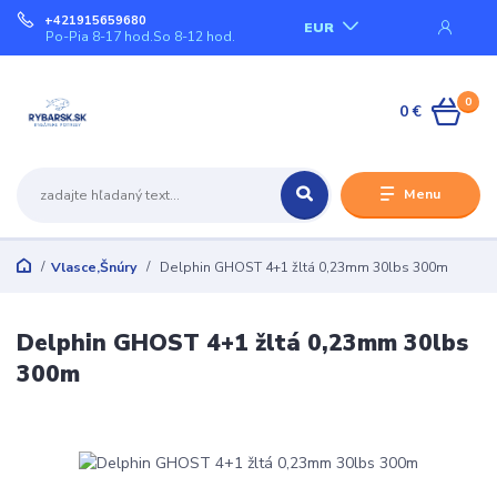
+421915659680
EUR
Po-Pia 8-17 hod.So 8-12 hod.
0
0 €
Menu
Vlasce,Šnúry
Delphin GHOST 4+1 žltá 0,23mm 30lbs 300m
Delphin GHOST 4+1 žltá 0,23mm 30lbs
300m