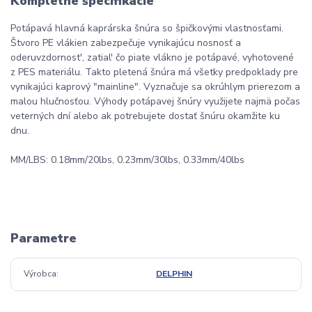
Kompletné špecifikácie
Potápavá hlavná kaprárska šnúra so špičkovými vlastnosťami.
Štvoro PE vlákien zabezpečuje vynikajúcu nosnosť a
oderuvzdornost', zatial' čo piate vlákno je potápavé, vyhotovené
z PES materiálu. Takto pletená šnúra má všetky predpoklady pre
vynikajúci kaprový "mainline". Vyznačuje sa okrúhlym prierezom a
malou hlučnosťou. Výhody potápavej šnúry využijete najmä počas
veterných dní alebo ak potrebujete dostať šnúru okamžite ku
dnu.
MM/LBS: 0.18mm/20lbs, 0.23mm/30lbs, 0.33mm/40lbs
Parametre
Výrobca
DELPHIN