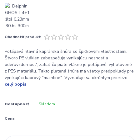
Ohodnotiť produkt
Potápavá hlavná kaprárska šnúra so špičkovými vlastnosťami.
Štvoro PE vlákien zabezpečuje vynikajúcu nosnosť a
oderuvzdornost', zatial' čo piate vlákno je potápavé, vyhotovené
z PES materiálu. Takto pletená šnúra má všetky predpoklady pre
vynikajúci kaprový "mainline". Vyznačuje sa okrúhlym prierezo...
celý popis
Dostupnosť
Skladom
Cena: