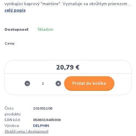
vynikajúci kaprový "mainline". Vyznačuje sa okrúhlym prierezom ...
celý popis
Dostupnosť
Skladom
Cena:
20,79 €
Pridať do košíka
Číslo
101001106
produktu:
EAN kód:
8586018485906
Výrobca:
DELPHIN
Strážiť cenu / dostupnosť