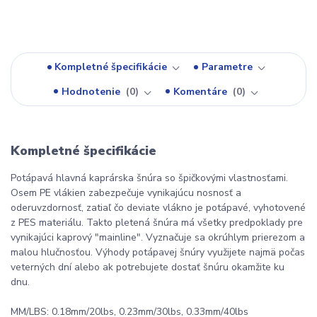
Kompletné špecifikácie
Parametre
Hodnotenie
0
Komentáre
0
Kompletné špecifikácie
Potápavá hlavná kaprárska šnúra so špičkovými vlastnosťami.
Osem PE vlákien zabezpečuje vynikajúcu nosnosť a
oderuvzdornosť, zatiaľ čo deviate vlákno je potápavé, vyhotovené
z PES materiálu. Takto pletená šnúra má všetky predpoklady pre
vynikajúci kaprový "mainline". Vyznačuje sa okrúhlym prierezom a
malou hlučnosťou. Výhody potápavej šnúry využijete najmä počas
veterných dní alebo ak potrebujete dostať šnúru okamžite ku
dnu.
MM/LBS: 0.18mm/20lbs, 0.23mm/30lbs, 0.33mm/40lbs