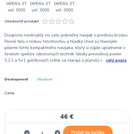
Ohodnotiť produkt
Dizajnovo neobvyklý, no zato jedinečný navijak s prednou brzdou.
Pevné telo s nízkou hmotnosťou a hladký chod sú hlavnými
piliermi tohto kompaktného navijaka, ktorý si nájde uplatnenie v
širokom spektre rybolovných techník. Ideály prevodový pomer
5.2:1 a 5+1 guličkových ložísk sa starajú o plynulú r...
celý popis
Dostupnosť
Skladom
Cena:
46 €
Pridať do košíka