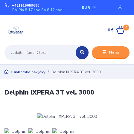
+421915659680
EUR
Po-Pia 8-17 hod.So 8-12 hod.
0
0 €
Menu
Rybárske navijáky
Delphin IXPERA 3T veľ. 3000
Delphin IXPERA 3T veľ. 3000