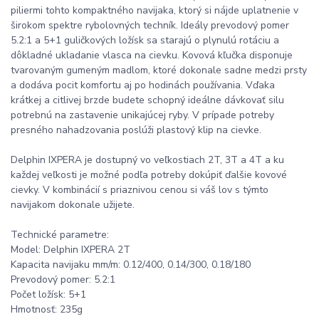
piliermi tohto kompaktného navijaka, ktorý si nájde uplatnenie v
širokom spektre rybolovných techník. Ideály prevodový pomer
5.2:1 a 5+1 guličkových ložísk sa starajú o plynulú rotáciu a
dôkladné ukladanie vlasca na cievku. Kovová kľučka disponuje
tvarovaným gumeným madlom, ktoré dokonale sadne medzi prsty
a dodáva pocit komfortu aj po hodinách používania. Vďaka
krátkej a citlivej brzde budete schopný ideálne dávkovať silu
potrebnú na zastavenie unikajúcej ryby. V prípade potreby
presného nahadzovania poslúži plastový klip na cievke.
Delphin IXPERA je dostupný vo veľkostiach 2T, 3T a 4T a ku
každej veľkosti je možné podľa potreby dokúpiť ďalšie kovové
cievky. V kombinácií s priaznivou cenou si váš lov s týmto
navijakom dokonale užijete.
Technické parametre:
Model: Delphin IXPERA 2T
Kapacita navijaku mm/m: 0.12/400, 0.14/300, 0.18/180
Prevodový pomer: 5.2:1
Počet ložísk: 5+1
Hmotnosť: 235g