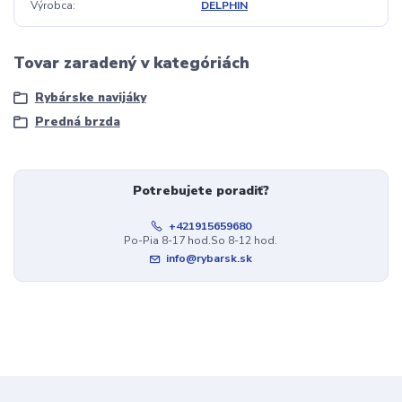
Výrobca
DELPHIN
Tovar zaradený v kategóriách
Rybárske navijáky
Predná brzda
Potrebujete poradiť?
+421915659680
Po-Pia 8-17 hod.So 8-12 hod.
info@rybarsk.sk