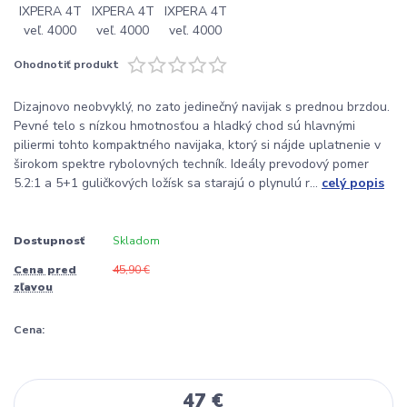
Ohodnotiť produkt
Dizajnovo neobvyklý, no zato jedinečný navijak s prednou brzdou.
Pevné telo s nízkou hmotnosťou a hladký chod sú hlavnými
piliermi tohto kompaktného navijaka, ktorý si nájde uplatnenie v
širokom spektre rybolovných techník. Ideály prevodový pomer
5.2:1 a 5+1 guličkových ložísk sa starajú o plynulú r...
celý popis
Dostupnosť
Skladom
Cena pred
45,90 €
zľavou
Cena:
47 €