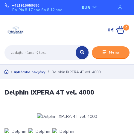
+421915659680
EUR
Po-Pia 8-17 hod.So 8-12 hod.
0
0 €
Menu
Rybárske navijáky
Delphin IXPERA 4T veľ. 4000
Delphin IXPERA 4T veľ. 4000