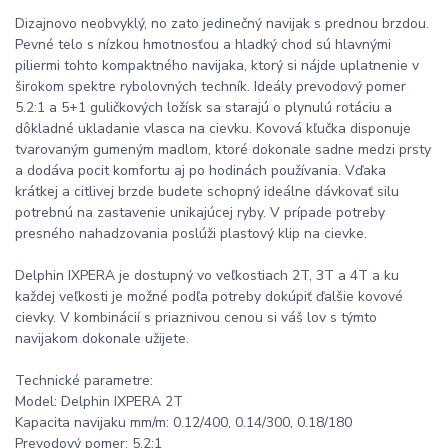
Dizajnovo neobvyklý, no zato jedinečný navijak s prednou brzdou.
Pevné telo s nízkou hmotnosťou a hladký chod sú hlavnými
piliermi tohto kompaktného navijaka, ktorý si nájde uplatnenie v
širokom spektre rybolovných techník. Ideály prevodový pomer
5.2:1 a 5+1 guličkových ložísk sa starajú o plynulú rotáciu a
dôkladné ukladanie vlasca na cievku. Kovová kľučka disponuje
tvarovaným gumeným madlom, ktoré dokonale sadne medzi prsty
a dodáva pocit komfortu aj po hodinách používania. Vďaka
krátkej a citlivej brzde budete schopný ideálne dávkovať silu
potrebnú na zastavenie unikajúcej ryby. V prípade potreby
presného nahadzovania poslúži plastový klip na cievke.
Delphin IXPERA je dostupný vo veľkostiach 2T, 3T a 4T a ku
každej veľkosti je možné podľa potreby dokúpiť ďalšie kovové
cievky. V kombinácií s priaznivou cenou si váš lov s týmto
navijakom dokonale užijete.
Technické parametre:
Model: Delphin IXPERA 2T
Kapacita navijaku mm/m: 0.12/400, 0.14/300, 0.18/180
Prevodový pomer: 5.2:1