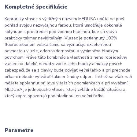
Kompletné špecifikácie
Kaprársky vlasec s výstižným názvom MEDUSA upúta na prvý
pohľad svojou nezvyčajnou farbou, ktorá umožňuje dokonalé
splynutie s prostredím pod vodnou hladinou, kde sa stáva
prakticky takmer neviditeľným. Vlasec je potiahnutý 100%
fluorocarbonom vďaka čomu sa vyznačuje excelentnou
pevnosťou v uzle, oderuvzdornosťou a výnimočne hladkým
povrchom. Práve táto kombinácia vlastností z neho robí ideálny
vlasec na ďaleké nahadzovanie. Jeho hladký a mäkký povrch
zabezpečí, že sa z cievky bude odvíjať veľmi ľahko a pri prechode
očkami nebude vytvárať takmer žiadny odpor. Taktiež sa však naň
môžete spoľahnúť pri love v ťažších podmienkach a pri vyvážaní.
MEDUSA je jednoducho vlasec, ktorý zvládne každú situáciu a
ktorý kapre spozorujú pod hladinou len veľmi ťažko.
Parametre