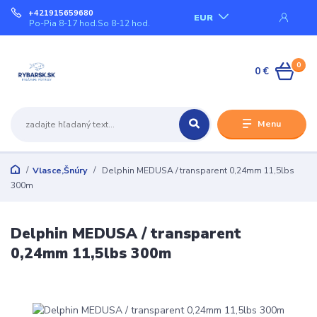
+421915659680
EUR
Po-Pia 8-17 hod.So 8-12 hod.
0
0 €
Menu
Vlasce,Šnúry
Delphin MEDUSA / transparent 0,24mm 11,5lbs
300m
Delphin MEDUSA / transparent
0,24mm 11,5lbs 300m