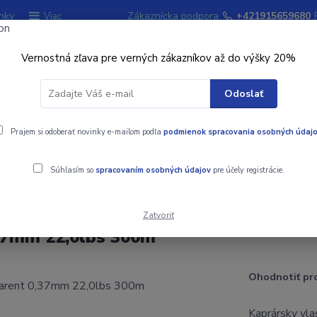
nky
Zákaznícka podpora
+421915659680
Viac
Vernostná zľava pre verných zákazníkov až do výšky 20%
Hľadať
Odoslať
ky
Prajem si odoberať novinky e-mailom podľa
Signalizátory záberu
podmienok spracovania osobných údaj
Kempingový sort
Súhlasím so
spracovaním osobných údajov
pre účely registrácie.
2,0lbs 300m
Zatvoriť
37mm 22,0lbs 300m
Ohodnotiť pr
Kaprársky vl