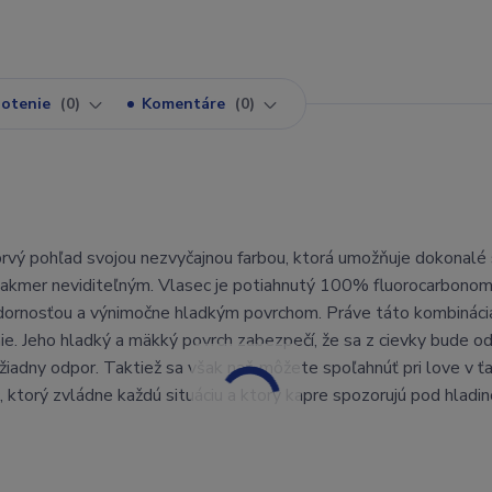
otenie
0
Komentáre
0
ý pohľad svojou nezvyčajnou farbou, ktorá umožňuje dokonalé 
 takmer neviditeľným. Vlasec je potiahnutý 100% fluorocarbono
dornosťou a výnimočne hladkým povrchom. Práve táto kombináci
ie. Jeho hladký a mäkký povrch zabezpečí, že sa z cievky bude od
žiadny odpor. Taktiež sa však naň môžete spoľahnúť pri love v ťa
ktorý zvládne každú situáciu a ktorý kapre spozorujú pod hladin