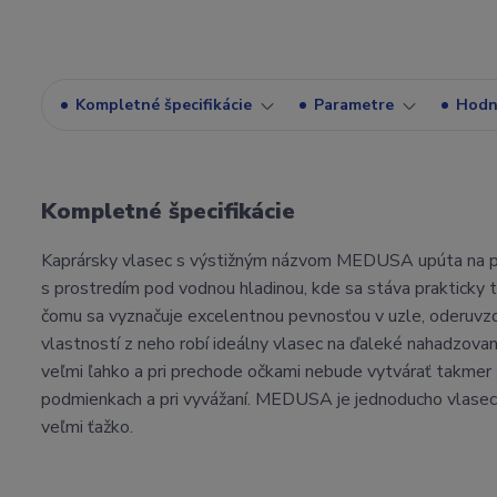
Kompletné špecifikácie
Parametre
Hodn
Kompletné špecifikácie
Kaprársky vlasec s výstižným názvom MEDUSA upúta na prv
s prostredím pod vodnou hladinou, kde sa stáva prakticky
čomu sa vyznačuje excelentnou pevnosťou v uzle, oderuvz
vlastností z neho robí ideálny vlasec na ďaleké nahadzovan
veľmi ľahko a pri prechode očkami nebude vytvárať takmer 
podmienkach a pri vyvážaní. MEDUSA je jednoducho vlasec, 
veľmi ťažko.