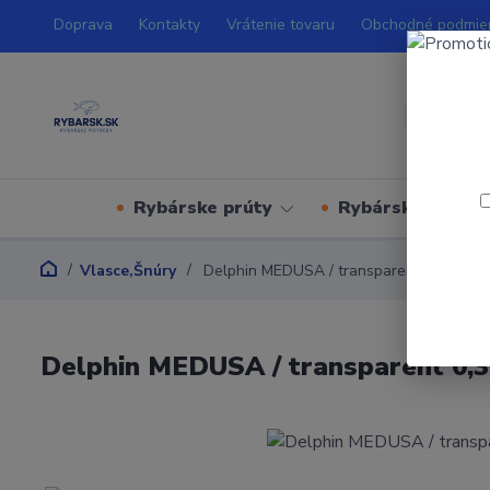
Doprava
Kontakty
Vrátenie tovaru
Obchodné podmie
Rybárske prúty
Rybárske navijá
Vlasce,Šnúry
Delphin MEDUSA / transparent 0,37mm 2
Delphin MEDUSA / transparent 0,