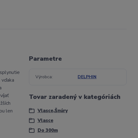
Parametre
splynutie
Výrobca
DELPHIN
m vďaka
a
víjať
Tovar zaradený v kategóriách
žších
ou len
Vlasce,Šnúry
Vlasce
Do 300m