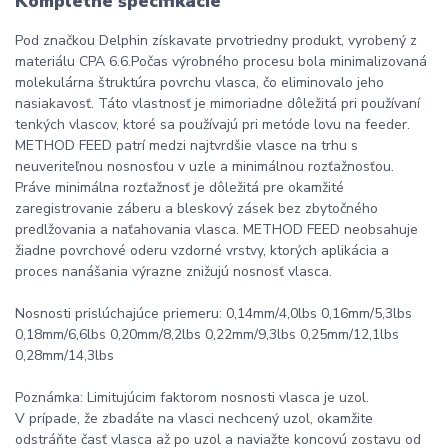
Kompletné špecifikácie
Pod značkou Delphin získavate prvotriedny produkt, vyrobený z
materiálu CPA 6.6.Počas výrobného procesu bola minimalizovaná
molekulárna štruktúra povrchu vlasca, čo eliminovalo jeho
nasiakavosť. Táto vlastnosť je mimoriadne dôležitá pri používaní
tenkých vlascov, ktoré sa používajú pri metóde lovu na feeder.
METHOD FEED patrí medzi najtvrdšie vlasce na trhu s
neuveriteľnou nosnosťou v uzle a minimálnou rozťažnosťou.
Práve minimálna rozťažnosť je dôležitá pre okamžité
zaregistrovanie záberu a bleskový zásek bez zbytočného
predlžovania a naťahovania vlasca. METHOD FEED neobsahuje
žiadne povrchové oderu vzdorné vrstvy, ktorých aplikácia a
proces nanášania výrazne znižujú nosnosť vlasca.
Nosnosti prislúchajúce priemeru: 0,14mm/4,0lbs 0,16mm/5,3lbs
0,18mm/6,6lbs 0,20mm/8,2lbs 0,22mm/9,3lbs 0,25mm/12,1lbs
0,28mm/14,3lbs
Poznámka: Limitujúcim faktorom nosnosti vlasca je uzol.
V prípade, že zbadáte na vlasci nechcený uzol, okamžite
odstráňte časť vlasca až po uzol a naviažte koncovú zostavu od