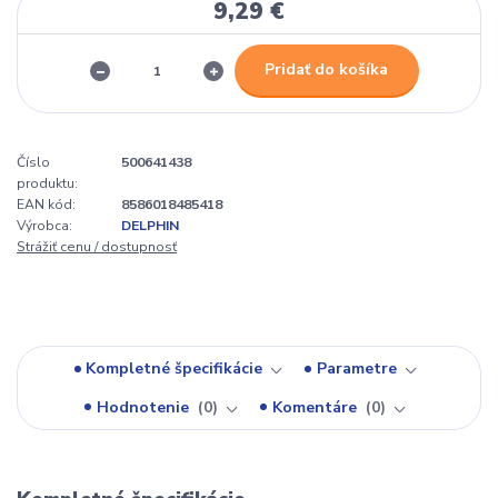
9,29 €
Pridať do košíka
Číslo
500641438
produktu:
EAN kód:
8586018485418
Výrobca:
DELPHIN
Strážiť cenu / dostupnosť
Kompletné špecifikácie
Parametre
Hodnotenie
0
Komentáre
0