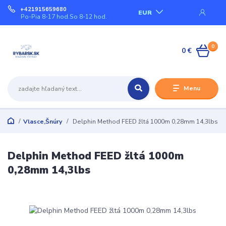
+421915659680
EUR
Po-Pia 8-17 hod.So 8-12 hod.
0
0 €
Menu
Vlasce,Šnúry
Delphin Method FEED žltá 1000m 0,28mm 14,3lbs
Delphin Method FEED žltá 1000m
0,28mm 14,3lbs