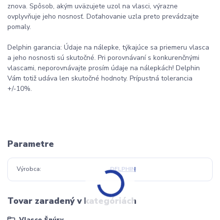
znova. Spôsob, akým uväzujete uzol na vlasci, výrazne
ovplyvňuje jeho nosnosť. Doťahovanie uzla preto prevádzajte
pomaly.
Delphin garancia: Údaje na nálepke, týkajúce sa priemeru vlasca
a jeho nosnosti sú skutočné. Pri porovnávaní s konkurenčnými
vlascami, neporovnávajte prosím údaje na nálepkách! Delphin
Vám totiž udáva len skutočné hodnoty. Prípustná tolerancia
+/-10%.
Parametre
Výrobca
DELPHIN
Tovar zaradený v kategóriách
Vlasce,Šnúry