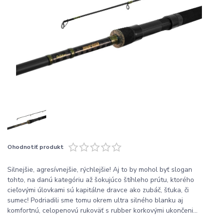
Ohodnotiť produkt
Silnejšie, agresívnejšie, rýchlejšie! Aj to by mohol byť slogan
tohto, na danú kategóriu až šokujúco štíhleho prútu, ktorého
cieľovými úlovkami sú kapitálne dravce ako zubáč, šťuka, či
sumec! Podriadili sme tomu okrem ultra silného blanku aj
komfortnú, celopenovú rukoväť s rubber korkovými ukončeni...