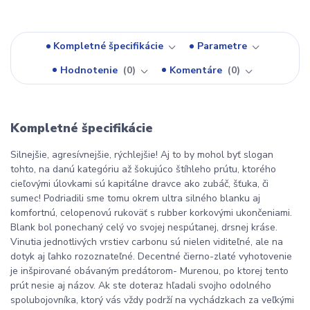
Kompletné špecifikácie
Parametre
Hodnotenie
0
Komentáre
0
Kompletné špecifikácie
Silnejšie, agresívnejšie, rýchlejšie! Aj to by mohol byť slogan
tohto, na danú kategóriu až šokujúco štíhleho prútu, ktorého
cieľovými úlovkami sú kapitálne dravce ako zubáč, šťuka, či
sumec! Podriadili sme tomu okrem ultra silného blanku aj
komfortnú, celopenovú rukoväť s rubber korkovými ukončeniami.
Blank bol ponechaný celý vo svojej nespútanej, drsnej kráse.
Vinutia jednotlivých vrstiev carbonu sú nielen viditeľné, ale na
dotyk aj ľahko rozoznateľné. Decentné čierno-zlaté vyhotovenie
je inšpirované obávaným predátorom- Murenou, po ktorej tento
prút nesie aj názov. Ak ste doteraz hľadali svojho odolného
spolubojovníka, ktorý vás vždy podrží na vychádzkach za veľkými