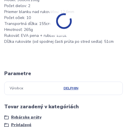
Počet dielov: 2
Priemer blanku nad rukoväťou: 12,6mm
Počet očiek: 10
Transportná dĺžka: 155cm
Hmotnosť: 265g
Rukoväť: EVA pena + rubber korok
Dĺžka rukoväte (od spodnej časti prúta po stred sedla): 51cm
Parametre
Výrobca
DELPHIN
Tovar zaradený v kategóriách
Rybárske prúty
Prívlačové