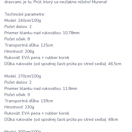
dravcami, je tu. Prút, ktorý sa nezľakne ničoho! Murena!
Technické parametre:
Model: 240cm/100g
Počet dielov: 2
Priemer blanku nad rukoväťou: 10,78mm
Počet očiek: 8
Transportná dĺžka: 125cm
Hmotnosť: 206g
Rukoväť: EVA pena + rubber korok
Dĺžka rukoväte (od spodnej časti prúta po stred sedla): 46,5cm
Model: 270cm/100g
Počet dielov: 2
Priemer blanku nad rukoväťou: 11,8mm
Počet očiek: 9
Transportná dĺžka: 139cm
Hmotnosť: 230g
Rukoväť: EVA pena + rubber korok
Dĺžka rukoväte (od spodnej časti prúta po stred sedla): 48cm
Model: 300cm/100g