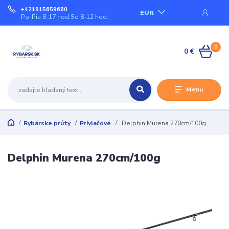
+421915659680
EUR
Po-Pia 8-17 hod.So 8-12 hod.
0
0 €
Menu
Rybárske prúty
Prívlačové
Delphin Murena 270cm/100g
Delphin Murena 270cm/100g