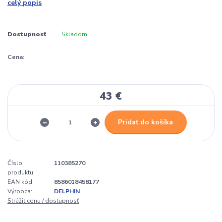
celý popis
Dostupnosť
Skladom
Cena:
43 €
Pridať do košíka
Číslo
110385270
produktu:
EAN kód:
8586018458177
Výrobca:
DELPHIN
Strážiť cenu / dostupnosť