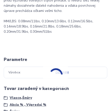
prídu vyznávači všetkých štýlov prívlače, či feedru. Bez veľkej
námahy dosiahnete ďaleké nahodenia a vďaka povrchovej
úprave prechádza očkami veľmi ticho.
MM/LBS: 0.08mm/11lbs, 0.10mm/13.6lbs, 0.12mm/16.5lbs,
0.14mm/18.9lbs, 0.16mm/21.8lbs, 0.18mm/25.6lbs,
0.20mm/31.9lbs, 0.30mm/51lbs
Parametre
Výrobca
DELPHIN
Tovar zaradený v kategóriách
Vlasce,Šnúry
Akcia % , Výpredaj %