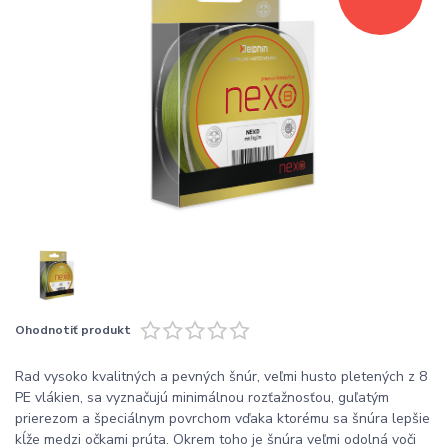
Ohodnotiť produkt
Rad vysoko kvalitných a pevných šnúr, veľmi husto pletených z 8
PE vlákien, sa vyznačujú minimálnou rozťažnosťou, guľatým
prierezom a špeciálnym povrchom vďaka ktorému sa šnúra lepšie
kĺže medzi očkami prúta. Okrem toho je šnúra veľmi odolná voči