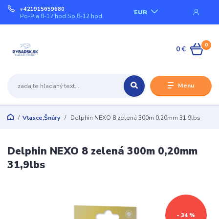
+421915659680
EUR
Po-Pia 8-17 hod.So 8-12 hod.
0
0 €
Menu
Vlasce,Šnúry
Delphin NEXO 8 zelená 300m 0,20mm 31,9lbs
Delphin NEXO 8 zelená 300m 0,20mm
31,9lbs
- 34 %