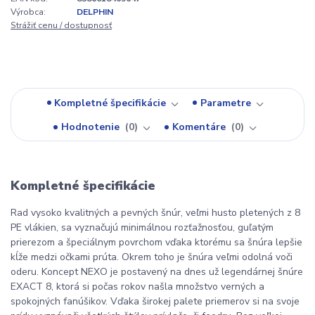
Výrobca:
DELPHIN
Strážiť cenu / dostupnosť
Kompletné špecifikácie
Parametre
Hodnotenie
0
Komentáre
0
Kompletné špecifikácie
Rad vysoko kvalitných a pevných šnúr, veľmi husto pletených z 8
PE vlákien, sa vyznačujú minimálnou rozťažnosťou, guľatým
prierezom a špeciálnym povrchom vďaka ktorému sa šnúra lepšie
kĺže medzi očkami prúta. Okrem toho je šnúra veľmi odolná voči
oderu. Koncept NEXO je postavený na dnes už legendárnej šnúre
EXACT 8, ktorá si počas rokov našla množstvo verných a
spokojných fanúšikov. Vďaka širokej palete priemerov si na svoje