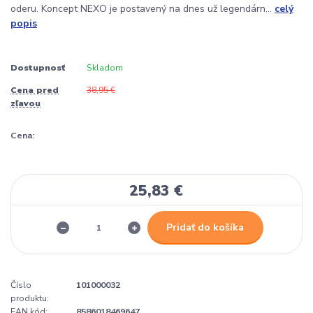
oderu. Koncept NEXO je postavený na dnes už legendárn...
celý
popis
Dostupnosť
Skladom
Cena pred
38,95 €
zľavou
Cena:
25,83 €
Pridať do košíka
Číslo
101000032
produktu:
EAN kód:
8586018469647