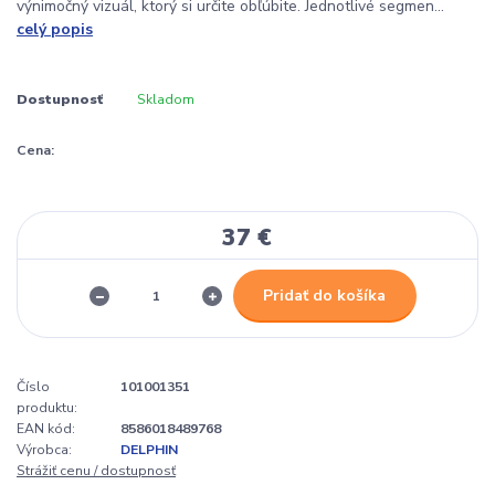
výnimočný vizuál, ktorý si určite obľúbite. Jednotlivé segmen...
celý popis
Dostupnosť
Skladom
Cena:
37 €
Pridať do košíka
Číslo
101001351
produktu:
EAN kód:
8586018489768
Výrobca:
DELPHIN
Strážiť cenu / dostupnosť