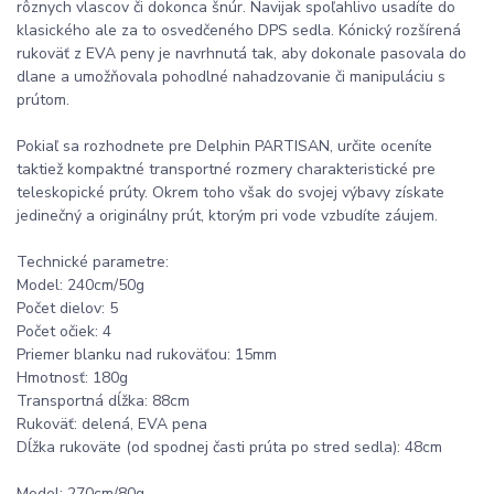
rôznych vlascov či dokonca šnúr. Navijak spoľahlivo usadíte do
klasického ale za to osvedčeného DPS sedla. Kónický rozšírená
rukoväť z EVA peny je navrhnutá tak, aby dokonale pasovala do
dlane a umožňovala pohodlné nahadzovanie či manipuláciu s
prútom.
Pokiaľ sa rozhodnete pre Delphin PARTISAN, určite oceníte
taktiež kompaktné transportné rozmery charakteristické pre
teleskopické prúty. Okrem toho však do svojej výbavy získate
jedinečný a originálny prút, ktorým pri vode vzbudíte záujem.
Technické parametre:
Model: 240cm/50g
Počet dielov: 5
Počet očiek: 4
Priemer blanku nad rukoväťou: 15mm
Hmotnosť: 180g
Transportná dĺžka: 88cm
Rukoväť: delená, EVA pena
Dĺžka rukoväte (od spodnej časti prúta po stred sedla): 48cm
Model: 270cm/80g