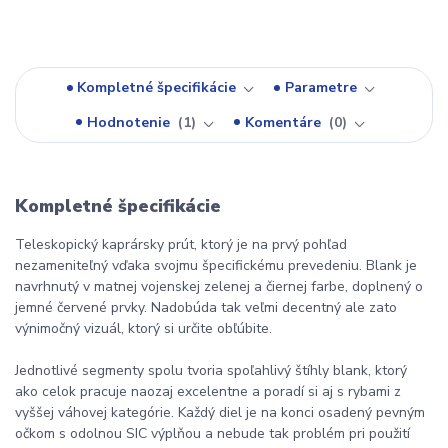
Kompletné špecifikácie
Parametre
Hodnotenie
1
Komentáre
0
Kompletné špecifikácie
Teleskopický kaprársky prút, ktorý je na prvý pohľad
nezameniteľný vďaka svojmu špecifickému prevedeniu. Blank je
navrhnutý v matnej vojenskej zelenej a čiernej farbe, doplnený o
jemné červené prvky. Nadobúda tak veľmi decentný ale zato
výnimočný vizuál, ktorý si určite obľúbite.
Jednotlivé segmenty spolu tvoria spoľahlivý štíhly blank, ktorý
ako celok pracuje naozaj excelentne a poradí si aj s rybami z
vyššej váhovej kategórie. Každý diel je na konci osadený pevným
očkom s odolnou SIC výplňou a nebude tak problém pri použití