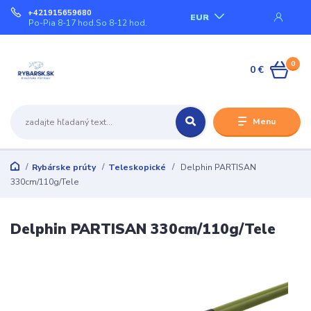
+421915659680
EUR
Po-Pia 8-17 hod.So 8-12 hod.
0
0 €
Menu
Rybárske prúty
Teleskopické
Delphin PARTISAN
330cm/110g/Tele
Delphin PARTISAN 330cm/110g/Tele