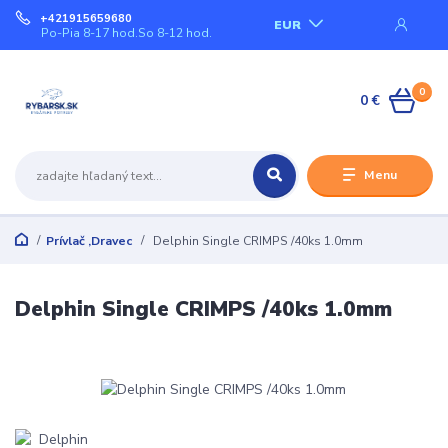
+421915659680
EUR
Po-Pia 8-17 hod.So 8-12 hod.
0
0 €
Menu
Prívlač ,Dravec
Delphin Single CRIMPS /40ks 1.0mm
Delphin Single CRIMPS /40ks 1.0mm