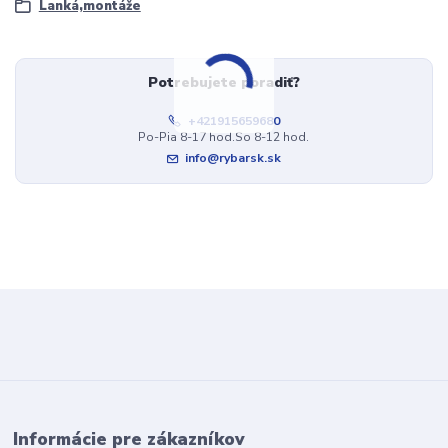
Lanká,montáže
Potrebujete poradiť?
+421915659680
Po-Pia 8-17 hod.So 8-12 hod.
info@rybarsk.sk
Informácie pre zákazníkov