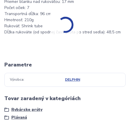
Priemer blanku nad rukoväťou: 17 mm
Počet očiek: 7
Transportná dĺžka: 96 cm
Hmotnosť: 210g
Rukoväť: Shrink tube
Dĺžka rukoväte (od spodnej časti prúta po stred sedla): 48,5 cm
Parametre
Výrobca
DELPHIN
Tovar zaradený v kategóriách
Rybárske prúty
Plávaná