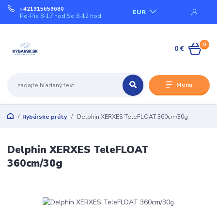
+421915659680
EUR
Po-Pia 8-17 hod.So 8-12 hod.
0
0 €
Menu
Rybárske prúty
Delphin XERXES TeleFLOAT 360cm/30g
Delphin XERXES TeleFLOAT
360cm/30g