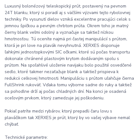
Luxusný bolonézový teleskopický prút, postavený na pevnom
24T blanku, ktorý si poradí aj s väčšími výzvami tejto rybolovnej
techniky. Po vysunutí dielov vzniká excelentne pracujúci celok s
jemnou špičkou a pevným chrbtom prúta. Okrem toho je matný
čierny blank veľmi odolný a vyznačuje sa taktiež nízkou
hmotnosťou. Tú oceníte najmä pri častej manipulácií s prútom,
ktorá je pri love na plavák nevyhnutná. XERXES disponuje
ľahkými jednostopkovými SIC očkami, ktoré sú počas transportu
dokonale chránené plastovým krytom dodávaným spolu s
prútom. Na spoľahlivé uloženie navijaku bolo použité osvedčené
sedlo, ktoré takmer nezaťažuje blank a taktiež prispieva k
redukcii celkovej hmotnosti. Manipuláciu s prútom uľahčuje čierna
FullShrink rukoväť. Vďaka tomu výborne sadne do ruky a taktiež
sa pohodlne drží aj počas chladných dní. Na konci je osadená
oceľovým prvkom, ktorý zamedzuje jej poškodeniu.
Pokiaľ patríte medzi rybárov, ktorý prepadli čaru lovu s
plaváčikom tak XERXES je prút, ktorý by vo vašej výbave nemal
chýbať.
Technické parametre: