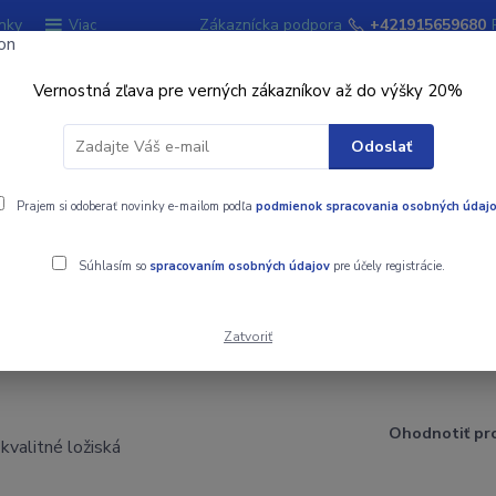
nky
Zákaznícka podpora
+421915659680
Viac
Vernostná zľava pre verných zákazníkov až do výšky 20%
Hľadať
Odoslať
ky
Prajem si odoberať novinky e-mailom podľa
Signalizátory záberu
podmienok spracovania osobných údaj
Kempingový sort
Súhlasím so
spracovaním osobných údajov
pre účely registrácie.
Zatvoriť
Ohodnotiť pr