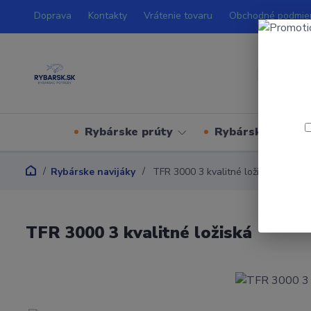
Doprava
Kontakty
Vrátenie tovaru
Obchodné podmie
Rybárske prúty
Rybárske navijá
Rybárske navijáky
TFR 3000 3 kvalitné ložiská
TFR 3000 3 kvalitné ložiská