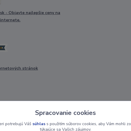
ernetových stránok
Spracovanie cookies
Upravit sběr cookies.
eri potrebujú Váš
súhlas
s použitím súborov cookies, aby Vám mohli zo
týkajúce sa Vašich záujmov.