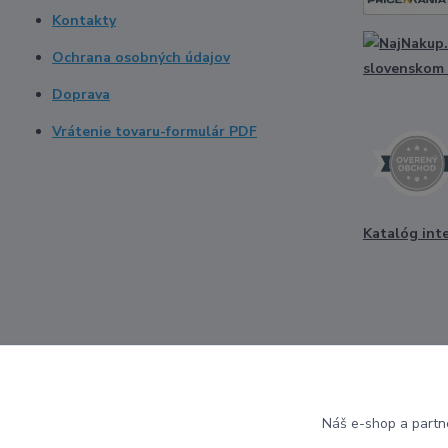
Kontakty
Ochrana osobných údajov
Doprava
Vrátenie tovaru-formulár PDF
Katalóg int
Náš e-shop a partn