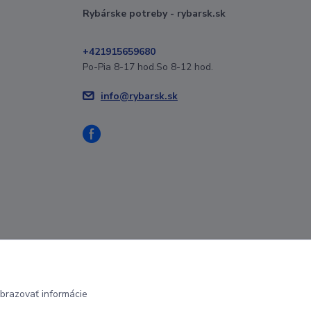
Rybárske potreby - rybarsk.sk
+421915659680
Po-Pia 8-17 hod.So 8-12 hod.
info@rybarsk.sk
brazovať informácie