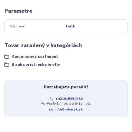
Parametre
Výrobca
Faith
Tovar zaradený v kategóriách
Kempingový sortiment
Bivaky,prístrešky,brolly
Potrebujete poradiť?
+421915659680
Po-Pia 8-17 hod.So 8-12 hod.
info@rybarsk.sk