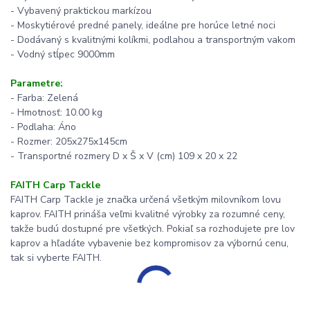
- Vybavený praktickou markízou
- Moskytiérové predné panely, ideálne pre horúce letné noci
- Dodávaný s kvalitnými kolíkmi, podlahou a transportným vakom
- Vodný stĺpec 9000mm
Parametre:
- Farba: Zelená
- Hmotnosť: 10.00 kg
- Podlaha: Áno
- Rozmer: 205x275x145cm
- Transportné rozmery D x Š x V (cm) 109 x 20 x 22
FAITH Carp Tackle
FAITH Carp Tackle je značka určená všetkým milovníkom lovu
kaprov. FAITH prináša veľmi kvalitné výrobky za rozumné ceny,
takže budú dostupné pre všetkých. Pokiaľ sa rozhodujete pre lov
kaprov a hľadáte vybavenie bez kompromisov za výbornú cenu,
tak si vyberte FAITH.