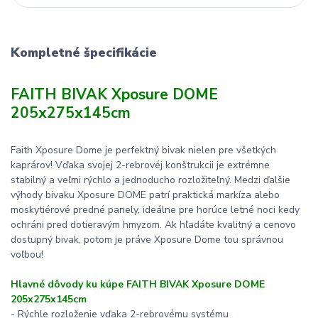
Kompletné špecifikácie
FAITH BIVAK Xposure DOME
205x275x145cm
Faith Xposure Dome je perfektný bivak nielen pre všetkých
kaprárov! Vďaka svojej 2-rebrovéj konštrukcii je extrémne
stabilný a veľmi rýchlo a jednoducho rozložiteľný. Medzi ďalšie
výhody bivaku Xposure DOME patrí praktická markíza alebo
moskytiérové predné panely, ideálne pre horúce letné noci kedy
ochráni pred dotieravým hmyzom. Ak hľadáte kvalitný a cenovo
dostupný bivak, potom je práve Xposure Dome tou správnou
voľbou!
Hlavné dôvody ku kúpe FAITH BIVAK Xposure DOME
205x275x145cm
- Rýchle rozloženie vďaka 2-rebrovému systému