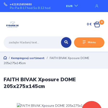
+421915659680
EUR
Po-Pia 8-17 hod.So 8-12 hod.
0
0 €
Menu
Kempingový sortiment
FAITH BIVAK Xposure DOME
205x275x145cm
FAITH BIVAK Xposure DOME
205x275x145cm