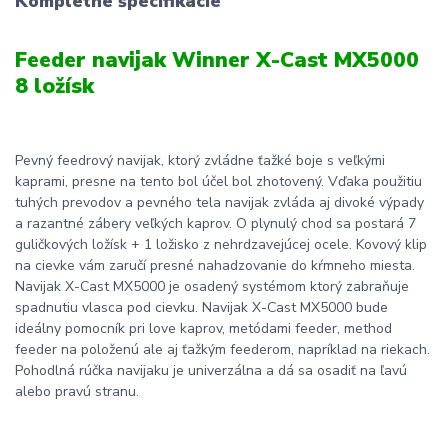
Kompletné špecifikácie
Feeder navijak Winner X-Cast MX5000
8 ložísk
Pevný feedrový navijak, ktorý zvládne ťažké boje s veľkými
kaprami, presne na tento bol účel bol zhotovený. Vďaka použitiu
tuhých prevodov a pevného tela navijak zvláda aj divoké výpady
a razantné zábery veľkých kaprov. O plynulý chod sa postará 7
guličkových ložísk + 1 ložisko z nehrdzavejúcej ocele. Kovový klip
na cievke vám zaručí presné nahadzovanie do kŕmneho miesta.
Navijak X-Cast MX5000 je osadený systémom ktorý zabraňuje
spadnutiu vlasca pod cievku. Navijak X-Cast MX5000 bude
ideálny pomocník pri love kaprov, metódami feeder, method
feeder na položenú ale aj ťažkým feederom, napríklad na riekach.
Pohodlná rúčka navijaku je univerzálna a dá sa osadiť na ľavú
alebo pravú stranu.