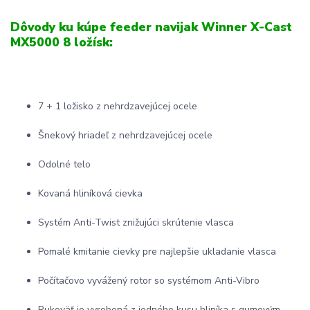
Dôvody ku kúpe feeder navijak Winner X-Cast
MX5000 8 ložísk:
7 + 1 ložisko z nehrdzavejúcej ocele
Šnekový hriadeľ z nehrdzavejúcej ocele
Odolné telo
Kovaná hliníková cievka
Systém Anti-Twist znižujúci skrútenie vlasca
Pomalé kmitanie cievky pre najlepšie ukladanie vlasca
Počítačovo vyvážený rotor so systémom Anti-Vibro
Rukoväť je vyrobená z jedného kusu hliníka s gumovým