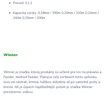
Prevod: 5,1:1
Kapacita cievky: 0,18mm / 390m 0,20mm / 320m 0,23mm /
240m 0,25mm / 200m
Winner
Winner je značka, ktorej produkty sú určené pre lov na plávanú a
Feeder, method Feeder. Pokrýva celý sortiment tohto spôsobu
lovu od nástrah, krmiva, háčikov, bižutérie až po samotné prúty a
kreslá. AK je úspech najdôležitejší, potom je značka Winner
prirodzenou voľbou.