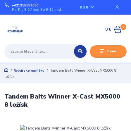
+421915659680
EUR
Po-Pia 8-17 hod.So 8-12 hod.
0
0 €
Menu
Rybárske navijáky
Tandem Baits Winner X-Cast MX5000 8
ložísk
Tandem Baits Winner X-Cast MX5000
8 ložísk